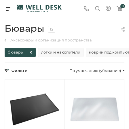
0
Бювары
12
Аксессуары и организация пространства
бювары
лотки и накопители
коврик под компью
По умолчанию (убывание)
ФИЛЬТР