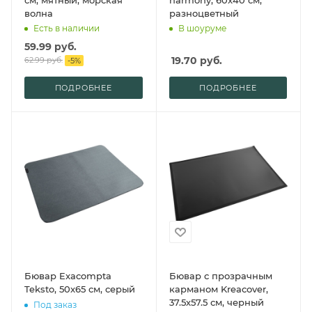
волна
разноцветный
Есть в наличии
В шоуруме
59.99
руб.
19.70
руб.
62.99
руб.
-
5
%
ПОДРОБНЕЕ
ПОДРОБНЕЕ
Бювар Exacompta
Бювар с прозрачным
Teksto, 50x65 см, серый
карманом Kreacover,
37.5х57.5 см, черный
Под заказ