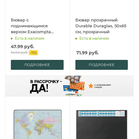
Бювар с
Бювар прозрачный
поднимающимся
Durable Duraglas, 50x65
верхом Exacompta
см, прозрачный
Kreacover, 37.5x57.5 см,
Есть в наличии
Есть в наличии
черный
47.99
руб.
71.99
руб.
54.04
руб.
-
11
%
ПОДРОБНЕЕ
ПОДРОБНЕЕ