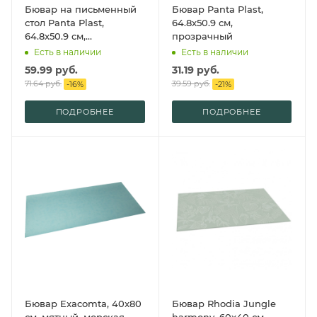
Бювар на письменный
Бювар Panta Plast,
стол Panta Plast,
64.8x50.9 см,
64.8x50.9 см,
прозрачный
прозрачный
Есть в наличии
Есть в наличии
59.99
руб.
31.19
руб.
71.64
руб.
39.59
руб.
-
16
%
-
21
%
ПОДРОБНЕЕ
ПОДРОБНЕЕ
Бювар Exacomta, 40x80
Бювар Rhodia Jungle
см, мятный, морская
harmony, 60x40 см,