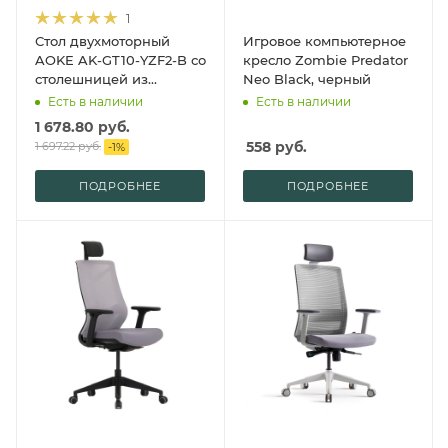
1
Стол двухмоторный
Игровое компьютерное
AOKE AK-GT10-YZF2-B со
кресло Zombie Predator
столешницей из
Neo Black, черный
закаленного стекла,
Есть в наличии
Есть в наличии
черный
1 678.80
руб.
558
руб.
1 697.22
руб.
-
1
%
ПОДРОБНЕЕ
ПОДРОБНЕЕ