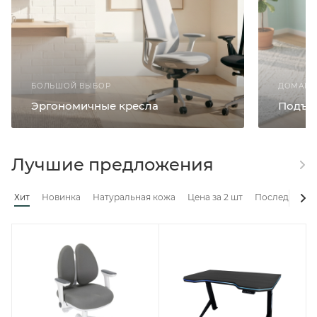
БОЛЬШОЙ ВЫБОР
ДОМАШН
Эргономичные кресла
Подъе
Лучшие предложения
Хит
Новинка
Натуральная кожа
Цена за 2 шт
Последние ос