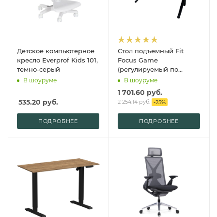
1
Детское компьютерное
Стол подъемный Fit
кресло Everprof Kids 101,
Focus Game
темно-серый
(регулируемый по
высоте каркас арт.
В шоуруме
В шоуруме
9065261 и столешница
1 701.60
руб.
арт. 9101200)
535.20
руб.
2 254.14
руб.
-
25
%
ПОДРОБНЕЕ
ПОДРОБНЕЕ