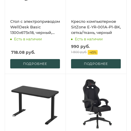
Стол с электроприводом
Кресло компьютерное
WellDesk Basic
SitZone E-YR-001A-P1-BK,
1300x675х18, черный,
сетка/ткань, черный
дуб канзас коричневый
Есть в наличии
Есть в наличии
990
руб.
718.08
руб.
1 800
руб.
-
45
%
ПОДРОБНЕЕ
ПОДРОБНЕЕ