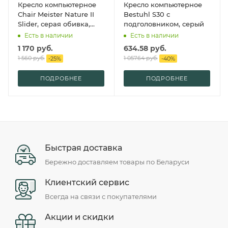
Кресло компьютерное
Кресло компьютерное
Chair Meister Nature II
Bestuhl S30 с
Slider, серая обивка,
подголовником, серый
черный каркас
Есть в наличии
Есть в наличии
1 170
руб.
634.58
руб.
1 560
руб.
1 057.64
руб.
-
25
%
-
40
%
ПОДРОБНЕЕ
ПОДРОБНЕЕ
Быстрая доставка
Бережно доставляем товары по Беларуси
Клиентский сервис
Всегда на связи с покупателями
Акции и скидки