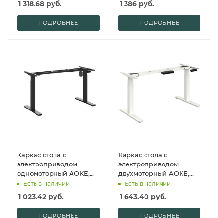
1 318.68
руб.
1 386
руб.
ПОДРОБНЕЕ
ПОДРОБНЕЕ
Каркас стола с
Каркас стола с
электроприводом
электроприводом
одномоторный AOKE,
двухмоторный AOKE,
Well Desk Light, черный
Well Desk Flagman,
Есть в наличии
Есть в наличии
(AK-LCSM01T-BK)
белый (AK02YJYT-TYZF3-
1 023.42
руб.
1 643.40
руб.
A.WH)
ПОДРОБНЕЕ
ПОДРОБНЕЕ