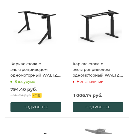
Каркас стола с
Каркас стола с
электроприводом
электроприводом
одномоторный WALTZ,
одномоторный WALTZ,
Fit Focus Y, черный (A2Y-
Fit Focus X-3, черный
В шоуруме
Нет в наличии
RH-BL)
(A4-RH-BL)
794.40
руб.
1 006.74
руб.
1 346.94
руб.
-
41
%
ПОДРОБНЕЕ
ПОДРОБНЕЕ