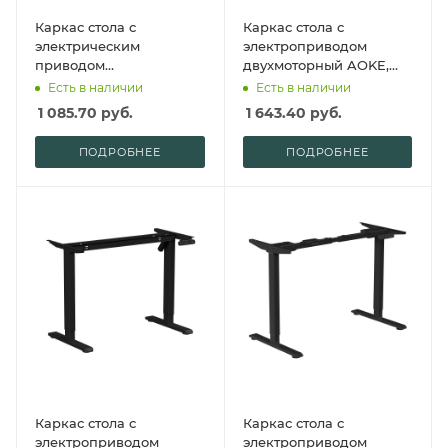
Каркас стола с
Каркас стола с
электрическим
электроприводом
приводом
двухмоторный AOKE,
одномоторный AOKE
Well Desk Flagman,
Есть в наличии
Есть в наличии
AK02YJYT-TY-A-F.WH
белый
1 085.70
руб.
1 643.40
руб.
(1075-1720)х600 мм,aoke,
цвет белый (Well Desk
ПОДРОБНЕЕ
ПОДРОБНЕЕ
Evolution)
Каркас стола с
Каркас стола с
электроприводом
электроприводом