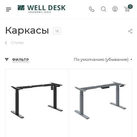
0
Каркасы
16
Столы
По умолчанию (убывание)
ФИЛЬТР