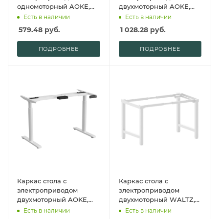
одномоторный AOKE,
двухмоторный AOKE,
Well Desk BASIC,
Well Desk Prime,
Есть в наличии
Есть в наличии
черный (AK-LCSM01ST-
черный (AK2YJRT-
579.48
руб.
1 028.28
руб.
M60-BK)
TYDB2-M80-BK)
ПОДРОБНЕЕ
ПОДРОБНЕЕ
Каркас стола с
Каркас стола с
электроприводом
электроприводом
двухмоторный AOKE,
двухмоторный WALTZ,
Well Desk Oval, белый
Fit Focus Quatro, белый
Есть в наличии
Есть в наличии
(AK02YJYT-ZT2-M02-WT)
(F4-IHG-WH)