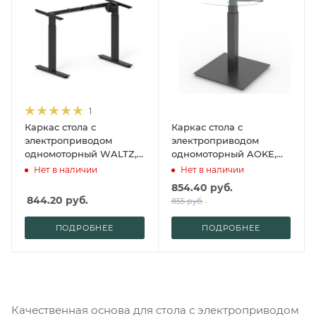
1
Каркас стола с
Каркас стола с
электроприводом
электроприводом
одномоторный WALTZ,
одномоторный AOKE,
Fit Focus X-2, черный
Well Desk Bar, черный
Нет в наличии
Нет в наличии
(A3-RH-BL)
(AK1E-YZF3.BL)
854.40
руб.
844.20
руб.
855
руб.
ПОДРОБНЕЕ
ПОДРОБНЕЕ
Качественная основа для стола с электроприводом