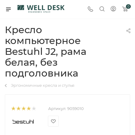
0
Кресло
компьютерное
Bestuhl J2, рама
белая, без
подголовника
Эргономичные кресла и стулья
Артикул:
9059010