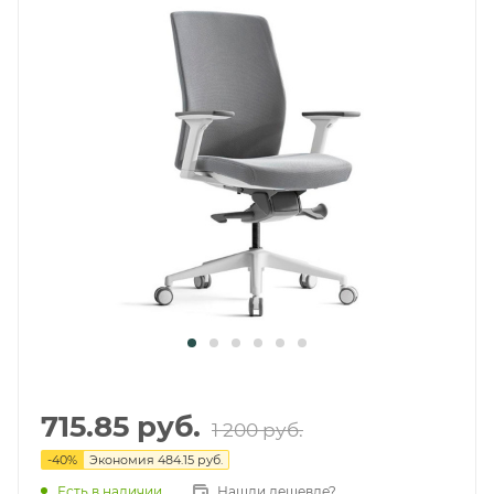
715.85
руб.
1 200
руб.
-
40
%
Экономия
484.15 руб.
Есть в наличии
Нашли дешевле?