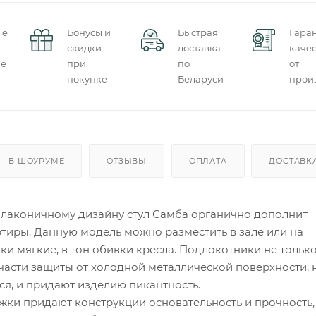
ые
Бонусы и
Быстрая
Гара
скидки
доставка
качес
ие
при
по
от
покупке
Беларуси
прои
В ШОУРУМЕ
ОТЗЫВЫ
ОПЛАТА
ДОСТАВК
 лаконичному дизайну стул Самба органично дополнит
тиры. Данную модель можно разместить в зале или на
ки мягкие, в тон обивки кресла. Подлокотники не тольк
части защиты от холодной металлической поверхности, 
ся, и придают изделию пикантность.
жки придают конструкции основательность и прочность,