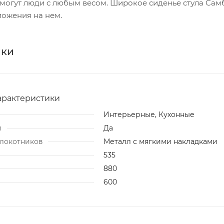
 могут люди с любым весом. Широкое сиденье стула Сам
ложения на нем.
ики
арактеристики
Интерьерные, Кухонные
и
Да
локотников
Металл с мягкими накладками
535
880
600