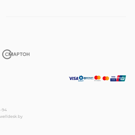
0-94
welldesk.by