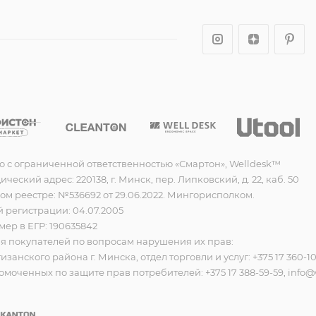
о с ограниченной ответственностью «Смартон», Welldesk™
еский адрес: 220138, г. Минск, пер. Липковский, д. 22, каб. 50
ом реестре: №536692 от 29.06.2022. Мингорисполком.
 регистрации: 04.07.2005
ер в ЕГР: 190635842
 покупателей по вопросам нарушения их прав:
анского района г. Минска, отдел торговли и услуг: +375 17 360-1
моченных по защите прав потребителей: +375 17 388-59-59, info@