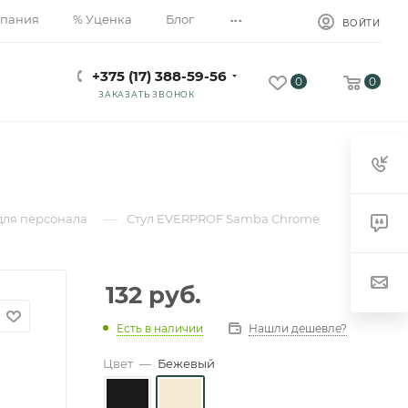
...
пания
% Уценка
Блог
ВОЙТИ
+375 (17) 388-59-56
0
0
ЗАКАЗАТЬ ЗВОНОК
—
для персонала
Стул EVERPROF Samba Chrome
132
руб.
Есть в наличии
Нашли дешевле?
Цвет
—
Бежевый