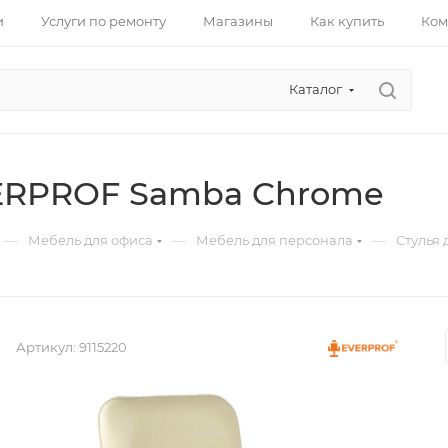
и
Услуги по ремонту
Магазины
Как купить
Ком
Каталог
ERPROF Samba Chrome
—
—
—
Мебель для офиса
Мебель для персонала
Стулья 
Артикул:
9115220