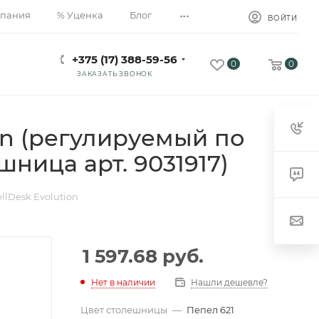
...
пания
% Уценка
Блог
ВОЙТИ
+375 (17) 388-59-56
0
0
ЗАКАЗАТЬ ЗВОНОК
on (регулируемый по
шница арт. 9031917)
lDesk Evolution
1 597.68
руб.
Нет в наличии
Нашли дешевле?
Цвет столешницы
—
Пепел 621