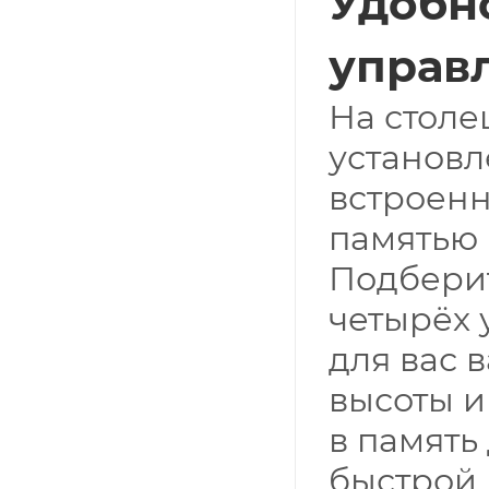
Удобн
управ
На стол
установл
встроен
памятью 
Подбери
четырёх 
для вас 
высоты и
в память
быстрой