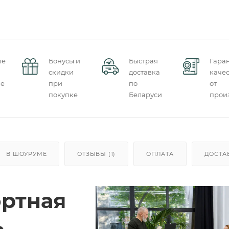
ые
Бонусы и
Быстрая
Гара
скидки
доставка
качес
ие
при
по
от
покупке
Беларуси
прои
В ШОУРУМЕ
ОТЗЫВЫ (1)
ОПЛАТА
ДОСТА
ртная