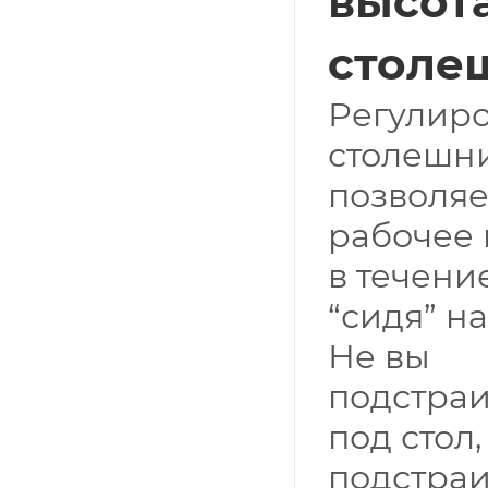
высот
столе
Регулиро
столешн
позволяе
рабочее
в течени
“сидя” на
Не вы
подстраи
под стол,
подстраи