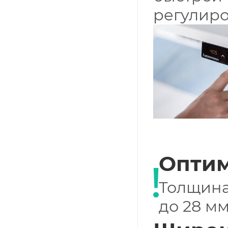
регулиро
Оптим
Толщина
до 28 мм