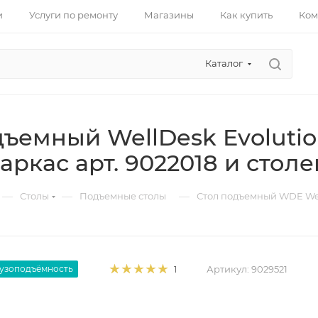
и
Услуги по ремонту
Магазины
Как купить
Ком
Каталог
дъемный WellDesk Evoluti
аркас арт. 9022018 и столе
—
—
—
Столы
Подъемные столы
Стол подъемный WDE Wel
рузоподъёмность
Артикул:
9029521
1