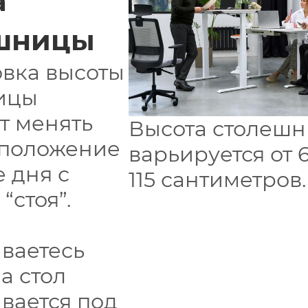
а
шницы
вка высоты
ицы
т менять
Высота столеш
 положение
варьируется от 
е дня с
115 сантиметров.
 “стоя”.
ваетесь
 а стол
вается под