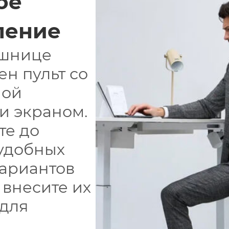
ое
ление
ешнице
ен пульт со
ной
и экраном.
те до
удобных
вариантов
 внесите их
 для