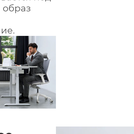
, образ
ие.