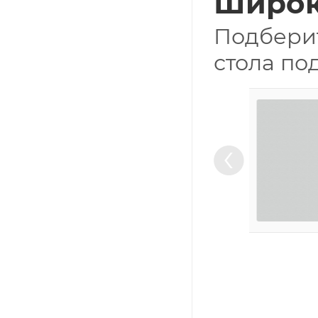
Широк
Подберит
стола по