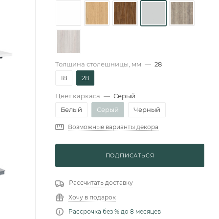
Толщина столешницы, мм
—
28
18
28
Цвет каркаса
—
Серый
Белый
Серый
Черный
Возможные варианты декора
ПОДПИСАТЬСЯ
Рассчитать доставку
Хочу в подарок
Рассрочка без % до 8 месяцев