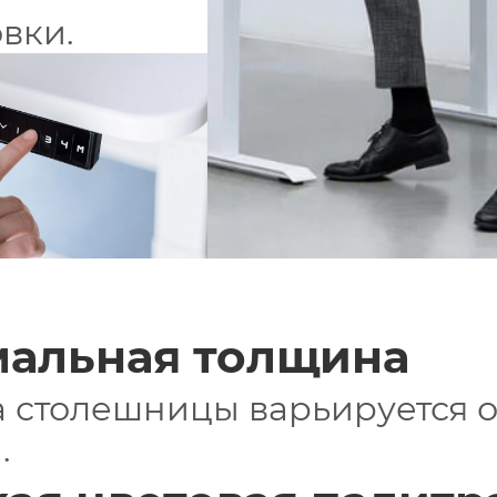
вки.
альная толщина
 столешницы варьируется от
.