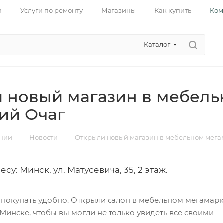
и
Услуги по ремонту
Магазины
Как купить
Ком
Каталог
 новый магазин в мебель
ий Очаг
—
—
нии
Новости
Открыли новый магазин в мебельном мег
су: Минск, ул. Матусевича, 35, 2 этаж.
 покупать удобно. Открыли салон в мебельном мегамарк
инске, чтобы вы могли не только увидеть всё своими