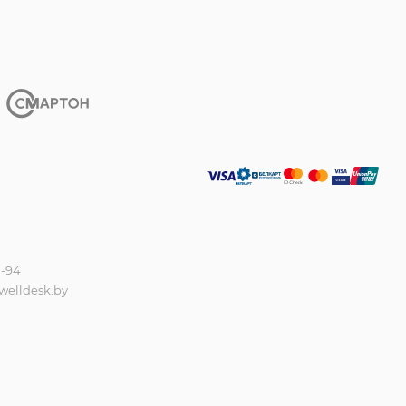
0-94
welldesk.by