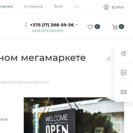
...
пания
% Уценка
Блог
ВОЙТИ
+375 (17) 388-59-56
0
0
ЗАКАЗАТЬ ЗВОНОК
ном мегамаркете
амаркете Домашний Очаг
ете