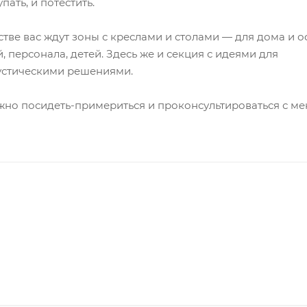
пать, и потестить.
тве вас ждут зоны с креслами и столами — для дома и о
, персонала, детей. Здесь же и секция с идеями для
устическими решениями.
жно посидеть-примериться и проконсультироваться с м