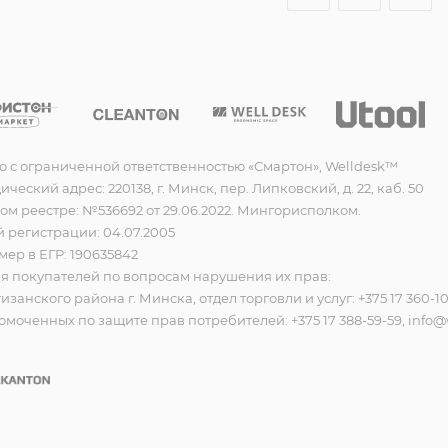
о с ограниченной ответственностью «Смартон», Welldesk™
еский адрес: 220138, г. Минск, пер. Липковский, д. 22, каб. 50
ом реестре: №536692 от 29.06.2022. Мингорисполком.
 регистрации: 04.07.2005
ер в ЕГР: 190635842
 покупателей по вопросам нарушения их прав:
анского района г. Минска, отдел торговли и услуг: +375 17 360-1
моченных по защите прав потребителей: +375 17 388-59-59, info@