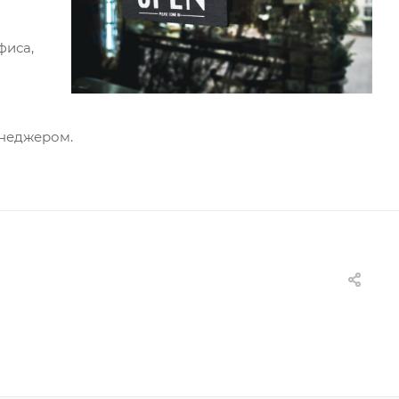
фиса,
енеджером.