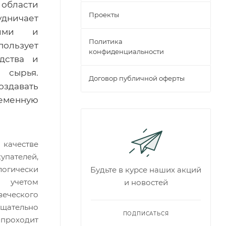
 области
Проекты
удничает
кими и
Политика
пользует
конфиденциальности
дства и
сырья.
Договор публичной оферты
оздавать
ременную
качестве
упателей,
логически
Будьте в курсе наших акций
учетом
и новостей
еческого
щательно
ПОДПИСАТЬСЯ
 проходит