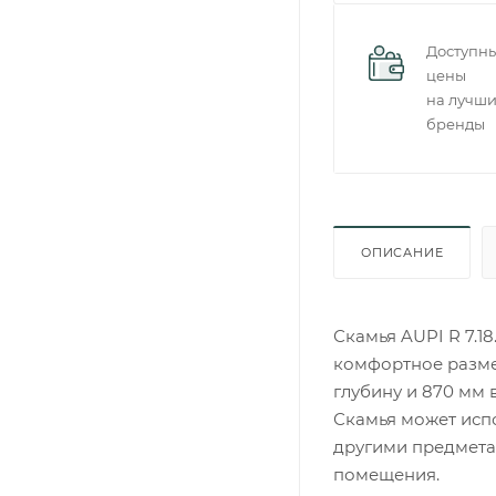
Доступн
цены
на лучш
бренды
ОПИСАНИЕ
Скамья AUPI R 7.1
комфортное разме
глубину и 870 мм 
Скамья может испо
другими предмета
помещения.