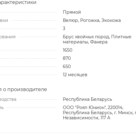
арактеристики
Прямой
ивки
Велюр, Рогожка, Экокожа
3
ования
Брус хвойных пород, Плитные
материалы, Фанера
1650
870
650
12 месяцев
 о производителе
водства
Республика Беларусь
ль
ООО "Роял Юнион", 220014,
Республика Беларусь, г. Минск, 
Независимости, 117 А