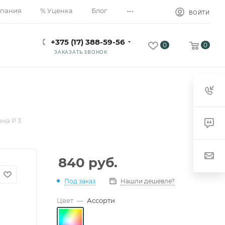
...
пания
% Уценка
Блог
ВОЙТИ
+375 (17) 388-59-56
0
0
ЗАКАЗАТЬ ЗВОНОК
мма Р 3
840
руб.
Под заказ
Нашли дешевле?
Цвет
—
Ассорти