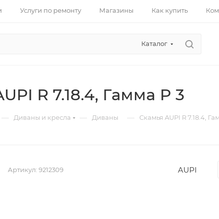
и
Услуги по ремонту
Магазины
Как купить
Ком
Каталог
UPI R 7.18.4, Гамма Р 3
—
—
—
Диваны и кресла
Диваны
Скамья AUPI R 7.18.4, Га
AUPI
Артикул:
9212309