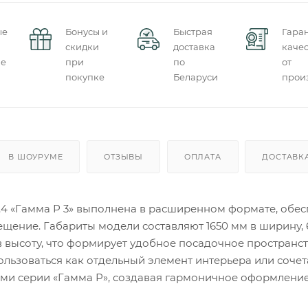
ые
Бонусы и
Быстрая
Гара
скидки
доставка
качес
ие
при
по
от
покупке
Беларуси
прои
В ШОУРУМЕ
ОТЗЫВЫ
ОПЛАТА
ДОСТАВК
8.4 «Гамма Р 3» выполнена в расширенном формате, обе
щение. Габариты модели составляют 1650 мм в ширину, 
в высоту, что формирует удобное посадочное пространст
льзоваться как отдельный элемент интерьера или сочета
ми серии «Гамма Р», создавая гармоничное оформлени