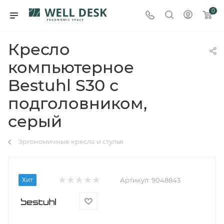
0
Кресло
компьютерное
Bestuhl S30 с
подголовником,
серый
Эргономичные кресла и стулья
Хит
Артикул:
9048843