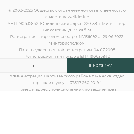
© 2003-2026 Общество с ограниченной ответственностью
«Смартон», Welldesk™
УНП 190635842, Юридический адрес: 220138, г. Минск, пер.
Липковский, д. 22, каб. 50
Регистрация в торговом реестре: №536692 от 29.06.2022.
Мингорисполком.
Дата государственной регистрации: 04.07.2005
Регистрационный номер в ЕГР: 190635842
Номер для обращения покупателей по вопросам
В КОРЗИНУ
нарушения их прав:
Администрация Партизанского района г. Минска, отдел
торговли и услуг: +375 17 360-10-94
Номер и адрес уполномоченных по защите прав
потребителей: +375 17 388-59-59, info@welldesk.by
Разработано в