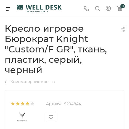
0
Кресло игровое
Бюрократ Knight
"Custom/F GR", ткань,
пластик, серый,
черный
Компьютерные кресла
Артикул:
9204844