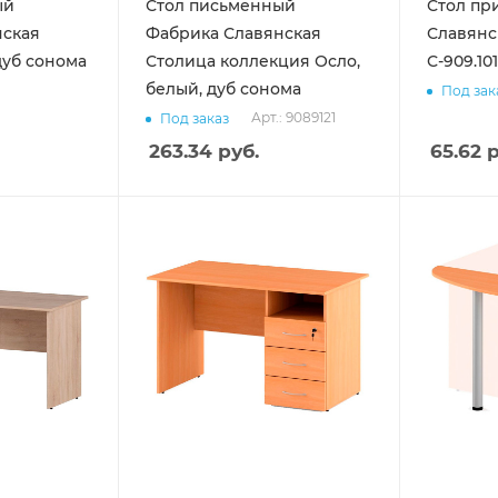
ый
Стол письменный
Стол пр
нская
Фабрика Славянская
Славянс
 дуб сонома
Столица коллекция Осло,
С-909.101
белый, дуб сонома
Под зак
Арт.: 9089121
Под заказ
263.34
руб.
65.62
р