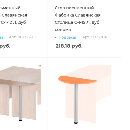
сьменный
Стол письменный
 Славянская
Фабрика Славянская
С-1-12 Л, дуб
Столица С-1-15 Л, дуб
сонома
Арт.: 9073228
Арт.: 9073004
аз
Под заказ
руб.
218.18
руб.