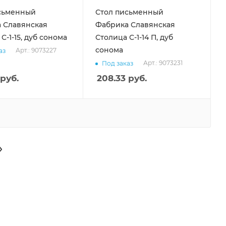
сьменный
Стол письменный
 Славянская
Фабрика Славянская
С-1-15, дуб сонома
Столица С-1-14 П, дуб
сонома
Арт.: 9073227
аз
Арт.: 9073231
Под заказ
руб.
208.33
руб.