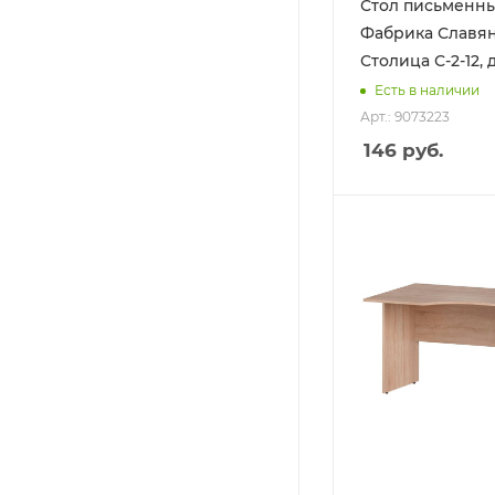
Стол письменн
Фабрика Славя
Столица С-2-12,
Есть в наличии
Арт.: 9073223
146
руб.