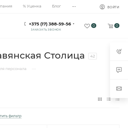
...
пания
% Уценка
Блог
ВОЙТИ
+375 (17) 388-59-56
0
0
ЗАКАЗАТЬ ЗВОНОК
авянская Столица
42
—
для персонала
тить фильтр