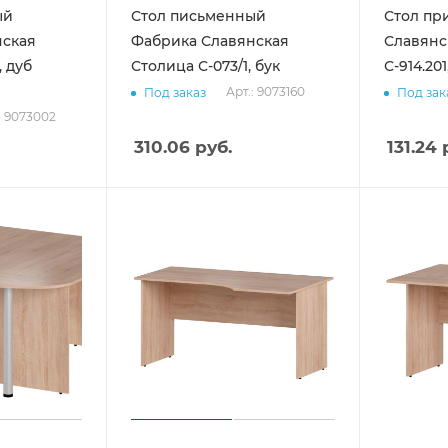
ый
Стол письменный
Стол пр
нская
Фабрика Славянская
Славянс
, дуб
Столица С-073/1, бук
С-914.201
Арт.: 9073160
Под заказ
Под зак
: 9073002
310.06
руб.
131.24
р