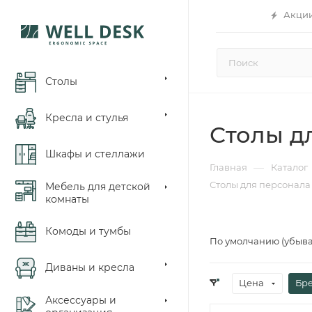
Акци
Столы
Кресла и стулья
Столы д
Шкафы и стеллажи
—
Главная
Каталог
Столы для персонала
Мебель для детской
комнаты
Комоды и тумбы
По умолчанию (убыв
Диваны и кресла
Цена
Бр
Аксессуары и