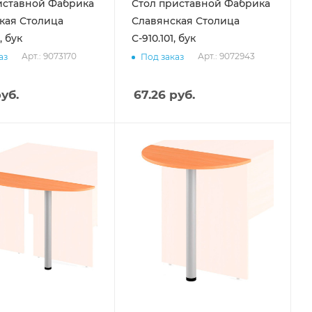
иставной Фабрика
Стол приставной Фабрика
кая Столица
Славянская Столица
, бук
С-910.101, бук
Арт.: 9073170
Арт.: 9072943
аз
Под заказ
уб.
67.26
руб.