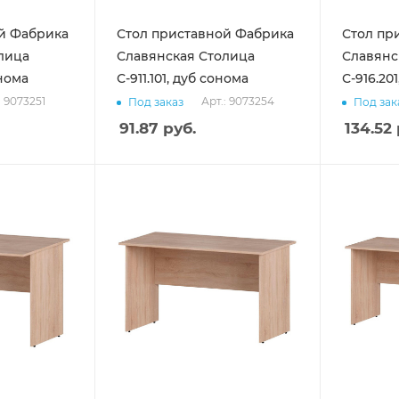
й Фабрика
Стол приставной Фабрика
Стол пр
лица
Славянская Столица
Славянс
онома
С-911.101, дуб сонома
С-916.20
: 9073251
Арт.: 9073254
Под заказ
Под зак
91.87
руб.
134.52