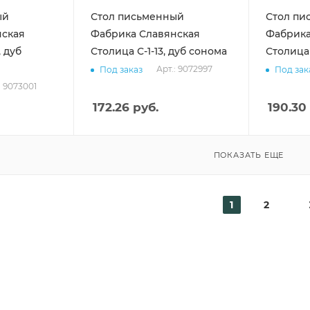
ый
Стол письменный
Стол пи
нская
Фабрика Славянская
Фабрика
, дуб
Столица С-1-13, дуб сонома
Столица 
Арт.: 9072997
Под заказ
Под зак
: 9073001
172.26
руб.
190.30
ПОКАЗАТЬ ЕЩЕ
1
2