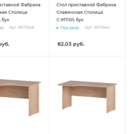
иставной Фабрика
Стол приставной Фабрика
кая Столица
Славянская Столица
, бук
С-917.101, бук
Арт.: 9072948
Арт.: 9072944
аз
Под заказ
уб.
82.03
руб.