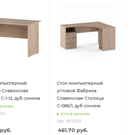
мпьютерный
Стол компьютерный
 Славянская
угловой Фабрика
С-1-12, дуб сонома
Славянская Столица
С-086/1, дуб сонома
наличии
224
Есть в наличии
Арт.: 9073235
руб.
461.70
руб.