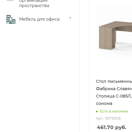
организация
пространства
Мебель для офиса
Стол письменны
Фабрика Славя
Столица С-085/1,
сонома
Есть в наличии
Арт.: 9073006
461.70
руб.