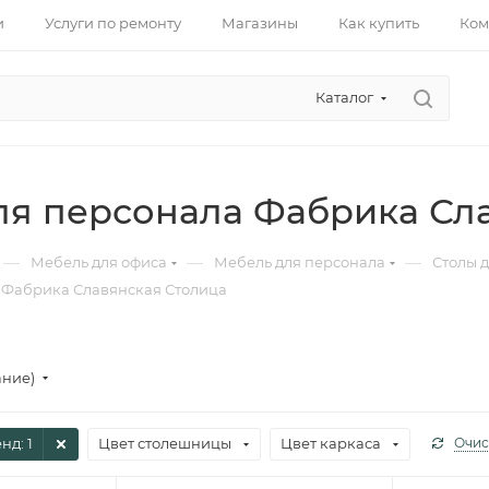
и
Услуги по ремонту
Магазины
Как купить
Ком
Каталог
ля персонала Фабрика Сл
—
—
—
Мебель для офиса
Мебель для персонала
Столы 
 Фабрика Славянская Столица
ание)
енд
: 1
Цвет столешницы
Цвет каркаса
Очис