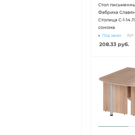
Стол письменн
Фабрика Славя
Столица С-1-14 Л
сонома
Арт.
Под заказ
208.33
руб.