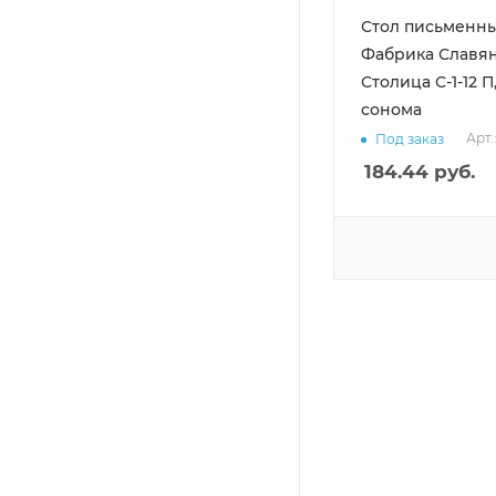
Стол письменн
Фабрика Славя
Столица С-1-12 П
сонома
Арт.
Под заказ
184.44
руб.