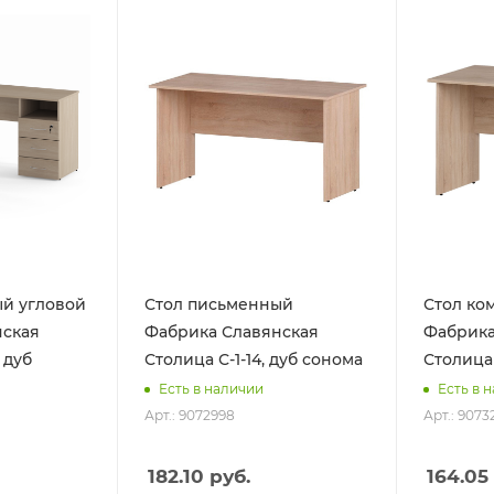
й угловой
Стол письменный
Стол ко
нская
Фабрика Славянская
Фабрика
 дуб
Столица С-1-14, дуб сонома
Столица 
Есть в наличии
Есть в 
Арт.: 9072998
Арт.: 9073
182.10
руб.
164.05