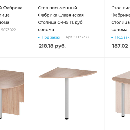
й Фабрика
Стол письменный
Стол пи
лица
Фабрика Славянская
Фабрика
онома
Столица С-1-15 П, дуб
Столица 
сонома
сонома
: 9073022
Арт.: 9073233
Под заказ
Под зак
218.18
руб.
187.02