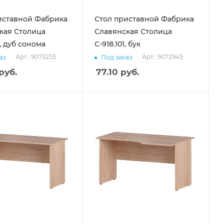
иставной Фабрика
Стол приставной Фабрика
кая Столица
Славянская Столица
1, дуб сонома
С-918.101, бук
Арт.: 9073253
Арт.: 9072945
аз
Под заказ
руб.
77.10
руб.