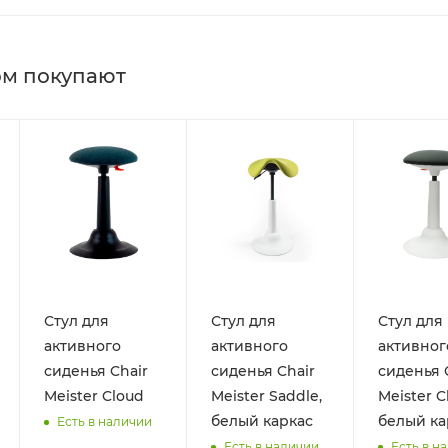
ом покупают
Стул для
Стул для
Стул для
активного
активного
активног
сиденья Chair
сиденья Chair
сиденья 
Meister Cloud
Meister Saddle,
Meister C
белый каркас
белый ка
Есть в наличии
Есть в наличии
Есть в н