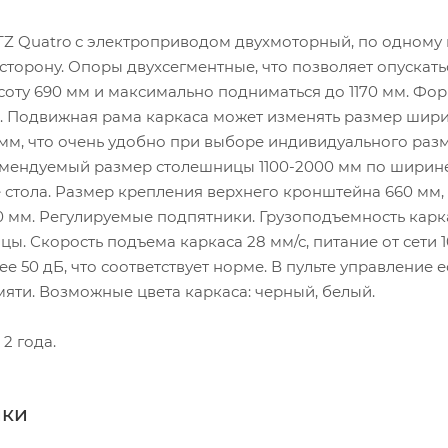
TZ Quatro с электроприводом двухмоторный, по одному
торону. Опоры двухсегментные, что позволяет опускать
соту 690 мм и максимально подниматься до 1170 мм. Фо
. Подвижная рама каркаса может изменять размер шир
0 мм, что очень удобно при выборе индивидуального раз
мендуемый размер столешницы 1100-2000 мм по ширине
 стола. Размер крепления верхнего кронштейна 660 мм,
 мм. Регулируемые подпятники. Грузоподъемность карка
цы. Скорость подъема каркаса 28 мм/с, питание от сети 1
е 50 дБ, что соответствует норме. В пульте управление е
яти. Возможные цвета каркаса: черный, белый.
2 года.
ики