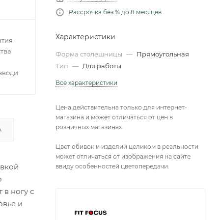
Рассрочка без % до 8 месяцев
Характеристики
нтия
тва
Форма столешницы
—
Прямоугольная
Тип
—
Для работы
зводителей
Все характеристики
Цена действительна только для интернет-
магазина и может отличаться от цен в
розничных магазинах.
А
Цвет обивок и изделий целиком в реальности
может отличаться от изображения на сайте
овкой
ввиду особенностей цветопередачи.
о
 в ногу с
овье и