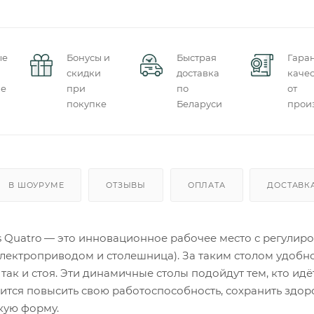
ые
Бонусы и
Быстрая
Гара
скидки
доставка
качес
ие
при
по
от
покупке
Беларуси
прои
В ШОУРУМЕ
ОТЗЫВЫ
ОПЛАТА
ДОСТАВК
s Quatro — это инновационное рабочее место с регулир
электроприводом и столешница). За таким столом удобн
 так и стоя. Эти динамичные столы подойдут тем, кто идёт
ится повысить свою работоспособность, сохранить здор
кую форму.