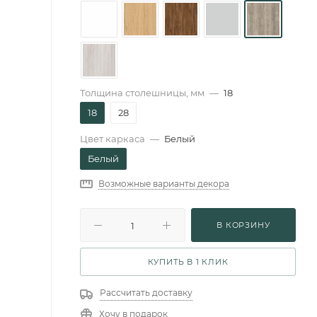
Толщина столешницы, мм
—
18
18
28
Цвет каркаса
—
Белый
Белый
Возможные варианты декора
В КОРЗИНУ
КУПИТЬ В 1 КЛИК
Рассчитать доставку
Хочу в подарок