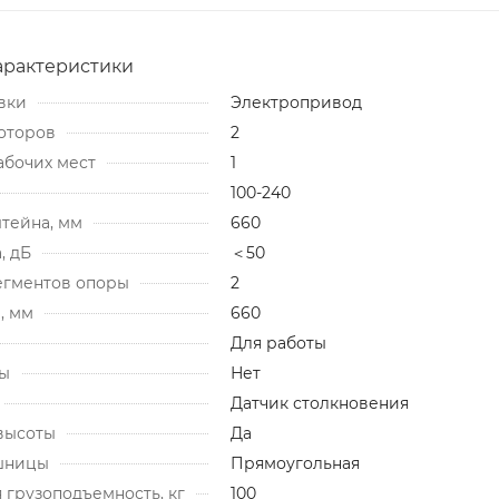
арактеристики
вки
Электропривод
оторов
2
абочих мест
1
100-240
тейна, мм
660
, дБ
＜50
егментов опоры
2
, мм
660
Для работы
бы
Нет
Датчик столкновения
высоты
Да
шницы
Прямоугольная
 грузоподъемность, кг
100