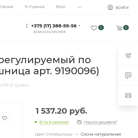
...
пания
% Уценка
Блог
ВОЙТИ
+375 (17) 388-59-56
0
0
ЗАКАЗАТЬ ЗВОНОК
(регулируемый по
шница арт. 9190096)
 FTF-E Quatro
1 537.20
руб.
Есть в наличии
Нашли дешевле?
Цвет столешницы
—
Сосна натуральная