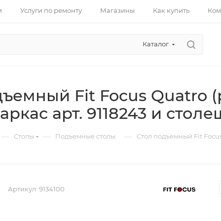
и
Услуги по ремонту
Магазины
Как купить
Ком
Каталог
дъемный Fit Focus Quatro 
аркас арт. 9118243 и столе
—
—
—
Столы
Подъемные столы
Стол подъемный Fit Focus
Артикул:
9134100