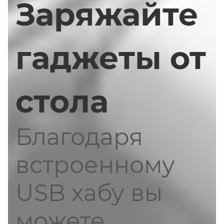
Заряжайте
гаджеты от
стола
Благодаря
встроенному
USB хабу вы
можете