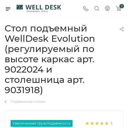
0
Стол подъемный
WellDesk Evolution
(регулируемый по
высоте каркас арт.
9022024 и
столешница арт.
9031918)
Подъемные столы
Увеличенная грузоподъёмность
1