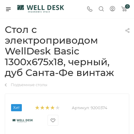
0
Стол с
электроприводом
WellDesk Basic
1300x675х18, черный,
дуб Санта-Фе винтаж
Подъемные столы
Хит
Артикул:
9200374