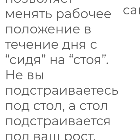
са
менять рабочее
положение в
течение дня с
“сидя” на “стоя”.
Не вы
подстраиваетесь
под стол, а стол
подстраивается
под ваш рост,