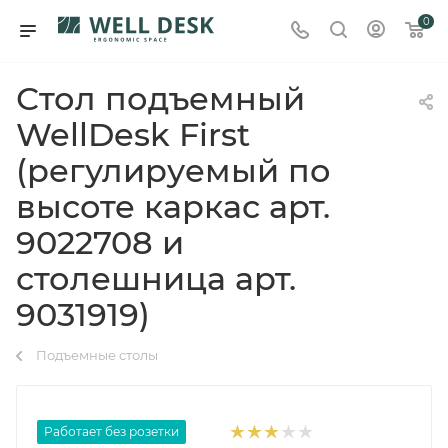
0
Стол подъемный
WellDesk First
(регулируемый по
высоте каркас арт.
9022708 и
столешница арт.
9031919)
Подъемные столы
Работает без розетки