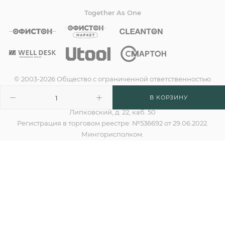
Together As One
© 2003-2026 Общество с ограниченной ответственностью
«Смартон», Welldesk™
В КОРЗИНУ
УНП 190635842, Юридический адрес: 220138, г. Минск, пер.
Липковский, д. 22, каб. 50
Регистрация в торговом реестре: №536692 от 29.06.2022.
Мингорисполком.
Дата государственной регистрации: 04.07.2005
Регистрационный номер в ЕГР: 190635842
Номер для обращения покупателей по вопросам
нарушения их прав:
Администрация Партизанского района г. Минска, отдел
торговли и услуг: +375 17 360-10-94
Номер и адрес уполномоченных по защите прав
потребителей: +375 17 388-59-59, info@welldesk.by