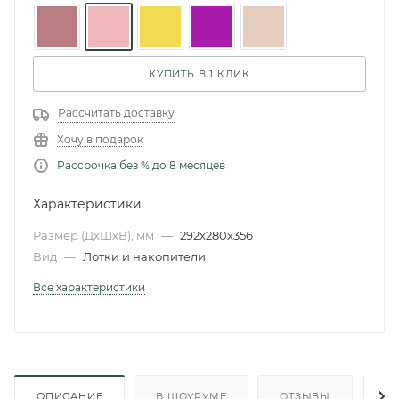
КУПИТЬ В 1 КЛИК
Рассчитать доставку
Хочу в подарок
Рассрочка без % до 8 месяцев
Характеристики
Размер (ДxШxВ), мм
—
292x280x356
Вид
—
Лотки и накопители
Все характеристики
ОПИСАНИЕ
В ШОУРУМЕ
ОТЗЫВЫ
О