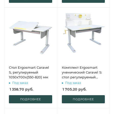
Стол Ergosmart Caravel
Комплект Ergosmart
S, регулируемый
ученический Caravel S:
1050х700х(550-820) мм
стол регулируемый
Caravel S, полка с
Под заказ
Под заказ
подставкой для книг
1 358.70
руб.
1 705.20
руб.
Wooden space S
ПОДРОБНЕЕ
ПОДРОБНЕЕ