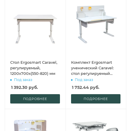
Стол Ergosmart Caravel,
Комплект Ergosmart
регулируемый,
ученический Caravel:
1200х700х(550-820) мм
стол регулируемый
Caravel, полка с
Под заказ
Под заказ
подставкой для книг
1 392.30
руб.
1 752.44
руб.
Wooden space
ПОДРОБНЕЕ
ПОДРОБНЕЕ