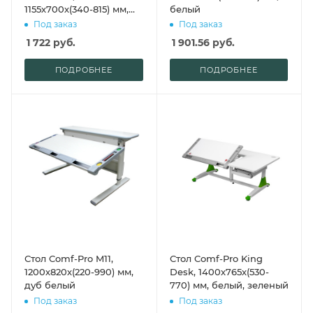
1155х700х(340-815) мм,
белый
белый, серый
Под заказ
Под заказ
1 722
руб.
1 901.56
руб.
ПОДРОБНЕЕ
ПОДРОБНЕЕ
Стол Comf-Pro M11,
Стол Comf-Pro King
1200х820х(220-990) мм,
Desk, 1400х765х(530-
дуб белый
770) мм, белый, зеленый
Под заказ
Под заказ