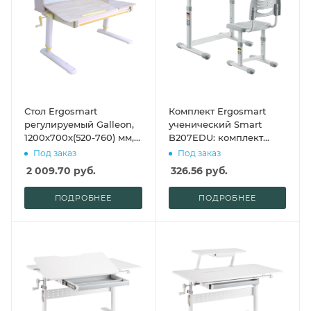
Стол Ergosmart
Комплект Ergosmart
регулируемый Galleon,
ученический Smart
1200х700х(520-760) мм,
B207EDU: комплект
гевея беленая, с
мебели (парта и стул)
Под заказ
Под заказ
книжной полкой
B207EDU
2 009.70
руб.
326.56
руб.
ПОДРОБНЕЕ
ПОДРОБНЕЕ