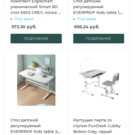
Комплект Ergosmart
Стол детский
ученический Smart 80:
регулируемый
стол E602 GREY, полка к
EVERPROF Kids table 1,
столу E611 WHITE,
белый
Под заказ
Под заказ
накладка Е511
573.30
руб.
656.24
руб.
ПОДРОБНЕЕ
ПОДРОБНЕЕ
Стол детский
Растущая парта со
регулируемый
стулом FunDesk Cubby
EVERPROF Kids table 2,
Botero Grey, серый