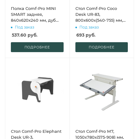
Полка Comf-Pro MINI
Стол Comf-Pro Coco
SMART задняя,
Desk UR-83,
840х620х240 мм, дуб
800х600х(540-755) мм,
белый, c доской белой
дуб белый
Под заказ
Под заказ
537.60
руб.
693
руб.
ПОДРОБНЕЕ
ПОДРОБНЕЕ
Стол Comf-Pro Elephant
Стол Comf-Pro М7,
Desk UR-3,
1050х780х(575-908) мм,