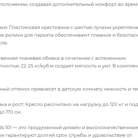
 положении, создавая дополнительный комфорт во врем
ки: Пластиковая крестовина с шестью лучами укреплена
ые ролики для паркета обеспечивают плавное и безопас
ла.
твенная тканевая обивка в сочетании с вспененным
ностью 22-25 кг/куб.м создает мягкость и уют. В комплек
ный оттенок привнесет в детскую комнату нежность и те
ка и рост: Кресло рассчитано на нагрузку до 120 кг и по
о 170 см.
ids 101 — это продуманный дизайн и высококачественные
е гарантируют долгий срок службы и удовольствие от