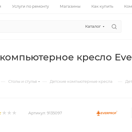
и
Услуги по ремонту
Магазины
Как купить
Ком
Каталог
компьютерное кресло Everp
—
—
—
Столы и стулья
Детские компьютерные кресла
Дет
Артикул:
9135097