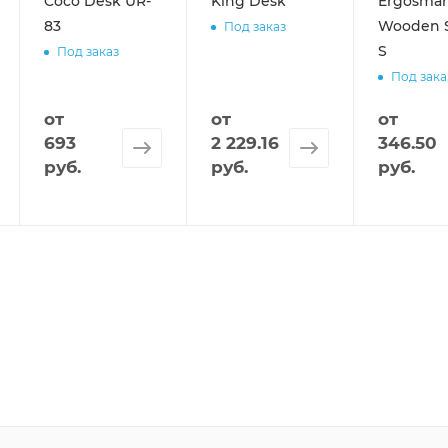
Coco Desk UR-
King Desk
Ergosmar
83
Wooden 
Под заказ
S
Под заказ
Под зака
от
от
от
693
2 229.16
346.50
руб.
руб.
руб.