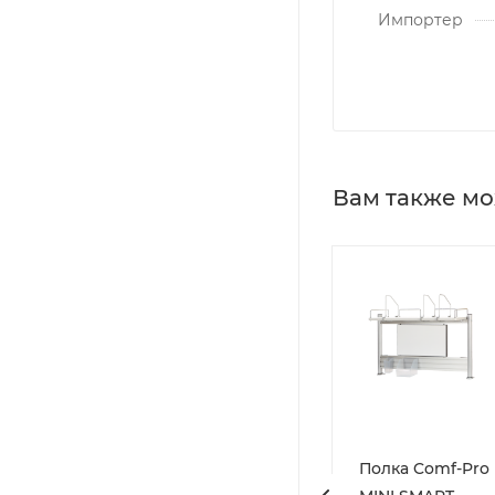
Импортер
Вам также мо
тол Ergosmart
Стол детский
Полка Comf-Pro