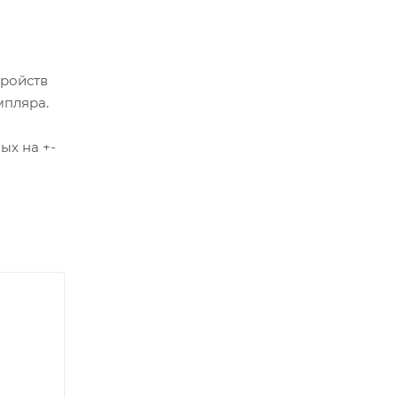
тройств
мпляра.
ых на +-