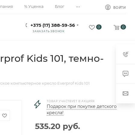
...
пания
% Уценка
Блог
ВОЙТИ
+375 (17) 388-59-56
0
0
ЗАКАЗАТЬ ЗВОНОК
rof Kids 101, темно-
ское компьютерное кресло Everprof Kids 101
ТОВАР УЧАСТВУЕТ В АКЦИЯХ
Подарок при покупке детского
кресла!
535.20
руб.