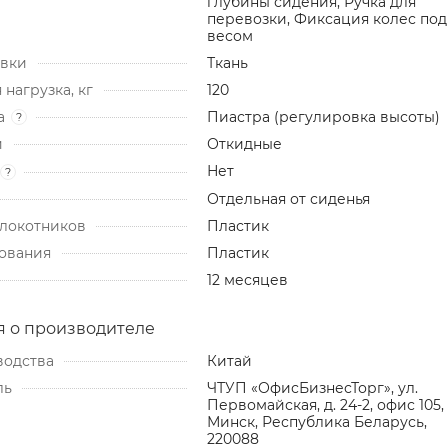
глубины сидения, Ручка для
перевозки, Фиксация колес под
весом
ивки
Ткань
нагрузка, кг
120
а
Пиастра (регулировка высоты)
?
и
Откидные
Нет
?
Отдельная от сиденья
локотников
Пластик
ования
Пластик
12 месяцев
 о производителе
водства
Китай
ль
ЧТУП «ОфисБизнесТорг», ул.
Первомайская, д. 24-2, офис 105, 
Минск, Республика Беларусь,
220088