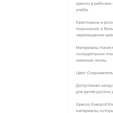
кресло в рабочем
учебы.
Крестовина и роли
подножкой, а бел
перемещение крес
Материалы: Качес
полиуретаном плот
съемные чехлы.
Цвет: Очарователь
Допустимая нагруз
для детей ростом д
Кресло Everprof K
материалы, которы