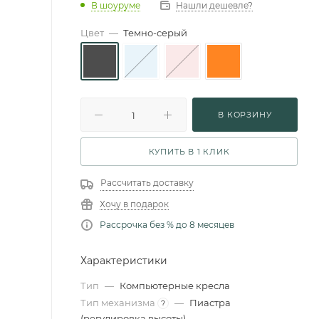
В шоуруме
Нашли дешевле?
Цвет
—
Темно-серый
В КОРЗИНУ
КУПИТЬ В 1 КЛИК
Рассчитать доставку
Хочу в подарок
Рассрочка без % до 8 месяцев
Характеристики
Тип
—
Компьютерные кресла
Тип механизма
—
Пиастра
?
(регулировка высоты)