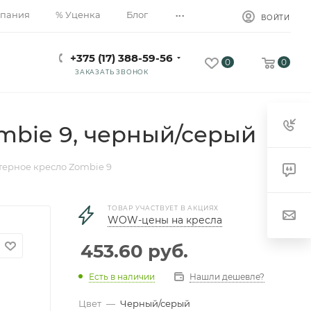
...
пания
% Уценка
Блог
ВОЙТИ
+375 (17) 388-59-56
0
0
ЗАКАЗАТЬ ЗВОНОК
mbie 9, черный/серый
ерное кресло Zombie 9
ТОВАР УЧАСТВУЕТ В АКЦИЯХ
WOW-цены на кресла
453.60
руб.
Есть в наличии
Нашли дешевле?
Цвет
—
Черный/серый