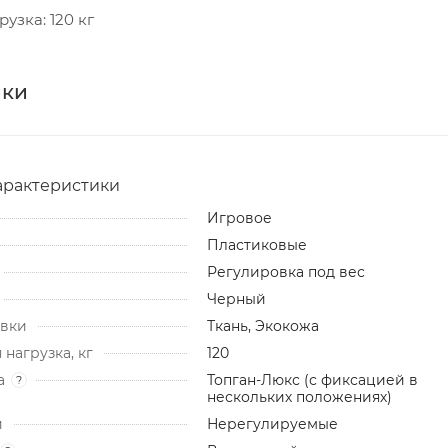
узка: 120 кг
ики
арактеристики
Игровое
Пластиковые
Регулировка под вес
Черный
ивки
Ткань, Экокожа
нагрузка, кг
120
а
Топган-Люкс (с фиксацией в
?
нескольких положениях)
и
Нерегулируемые