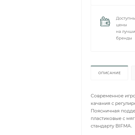
Доступн
цены
на лучш
бренды
ОПИСАНИЕ
Современное игро
качания с регули
Поясничная подде
пластиковые с мяг
стандарту BIFMA.