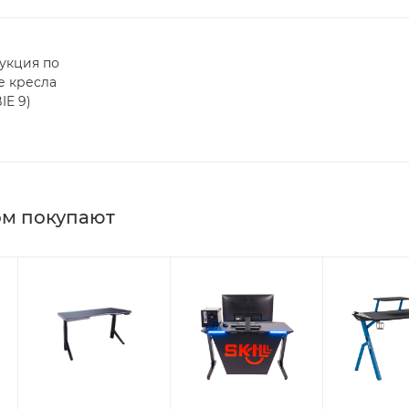
укция по
е кресла
IE 9)
ом покупают