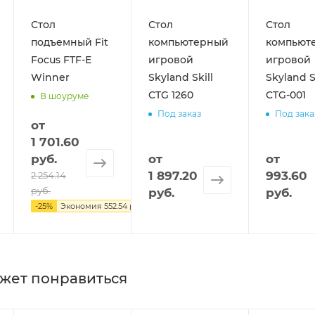
Стол
Стол
Стол
подъемный Fit
компьютерный
компьют
Focus FTF-E
игровой
игровой
Winner
Skyland Skill
Skyland S
CTG 1260
CTG-001
В шоуруме
Под заказ
Под зака
от
1 701.60
руб.
от
от
1 897.20
993.60
2 254.14
руб.
руб.
руб.
-
25
%
Экономия
552.54 руб.
жет понравиться