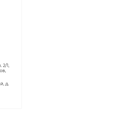
 2/1,
ов,
, д.