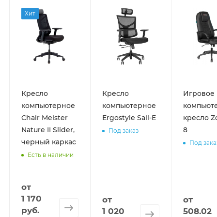
Хит
Кресло
Кресло
Игровое
компьютерное
компьютерное
компьют
Chair Meister
Ergostyle Sail-E
кресло Z
Nature II Slider,
8
Под заказ
черный каркас
Под зака
Есть в наличии
от
1 170
от
от
руб.
1 020
508.02