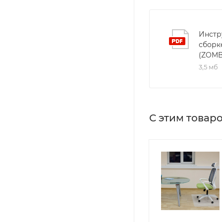
Инстр
сборк
(ZOMB
3,5 мб
С этим товар