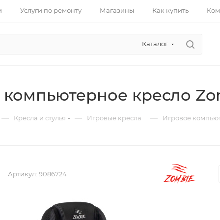
и
Услуги по ремонту
Магазины
Как купить
Ком
Каталог
 компьютерное кресло Zo
—
—
—
Кресла и стулья
Игровые кресла
Игровое компьют
Артикул:
9086724