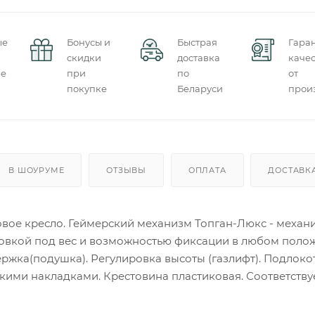
ые
Бонусы и
Быстрая
Гара
скидки
доставка
качес
ие
при
по
от
покупке
Беларуси
прои
В ШОУРУМЕ
ОТЗЫВЫ
ОПЛАТА
ДОСТАВК
вое кресло. Геймерский механизм Топган-Люкс - механ
ровкой под вес и возможностью фиксации в любом поло
ржка(подушка). Регулировка высоты (газлифт). Подлоко
кими накладками. Крестовина пластиковая. Соответству