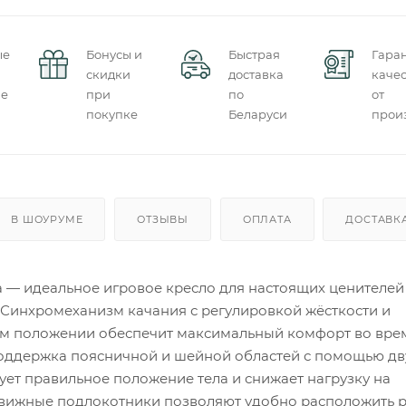
ые
Бонусы и
Быстрая
Гара
скидки
доставка
качес
ие
при
по
от
покупке
Беларуси
прои
В ШОУРУМЕ
ОТЗЫВЫ
ОПЛАТА
ДОСТАВК
a — идеальное игровое кресло для настоящих ценителей
 Синхромеханизм качания с регулировкой жёсткости и
м положении обеспечит максимальный комфорт во вре
Поддержка поясничной и шейной областей с помощью дв
ет правильное положение тела и снижает нагрузку на
вижные подлокотники позволяют удобно расположить р