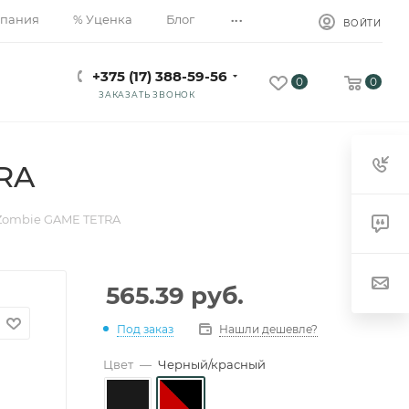
...
пания
% Уценка
Блог
ВОЙТИ
+375 (17) 388-59-56
0
0
ЗАКАЗАТЬ ЗВОНОК
RA
Zombie GAME TETRA
565.39
руб.
Под заказ
Нашли дешевле?
Цвет
—
Черный/красный