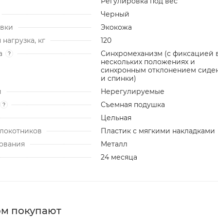
Регулировка под вес
Черный
ивки
Экокожа
нагрузка, кг
120
а
Синхромеханизм (с фиксацией 
?
нескольких положениях и
синхронным отклонением сиде
и спинки)
и
Нерегулируемые
Съемная подушка
?
Цельная
локотников
Пластик с мягкими накладками
ования
Металл
24 месяца
ом покупают