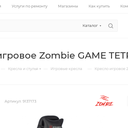
и
Услуги по ремонту
Магазины
Как купить
Ком
Каталог
игровое Zombie GAME TET
—
—
—
Кресла и стулья
Игровые кресла
Кресло игровое 
Артикул:
9137173