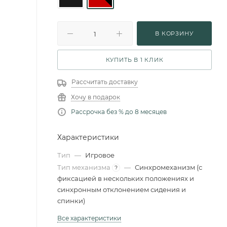
В КОРЗИНУ
КУПИТЬ В 1 КЛИК
Рассчитать доставку
Хочу в подарок
Рассрочка без % до 8 месяцев
Характеристики
Тип
—
Игровое
Тип механизма
—
Синхромеханизм (с
?
фиксацией в нескольких положениях и
синхронным отклонением сидения и
спинки)
Все характеристики