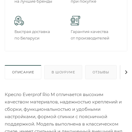
на лучшие бренды
при покупке
Быстрая доставка
Гарантия качества
по Беларуси
от производителей
ОПИСАНИЕ
В ШОУРУМЕ
ОТЗЫВЫ
О
Кресло Everprof Rio M отличается высоким
качеством материалов, надежностью креплений и
сборки, функциональностью и удобными
настройками, формой спинки с поясничной
поддержкой. Модель выполнена в классическом
стиле, имеет стильный и лаконичный внешний вид,