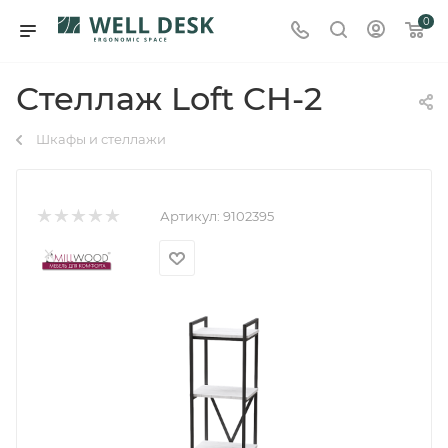
0
Стеллаж Loft CH-2
Шкафы и стеллажи
Артикул:
9102395