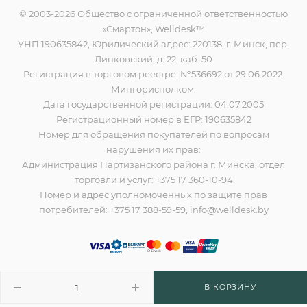
© 2003-2026 Общество с ограниченной ответственностью
«Смартон», Welldesk™
УНП 190635842, Юридический адрес: 220138, г. Минск, пер.
Липковский, д. 22, каб. 50
Регистрация в торговом реестре: №536692 от 29.06.2022.
Мингорисполком.
Дата государственной регистрации: 04.07.2005
Регистрационный номер в ЕГР: 190635842
Номер для обращения покупателей по вопросам
нарушения их прав:
Администрация Партизанского района г. Минска, отдел
торговли и услуг: +375 17 360-10-94
Номер и адрес уполномоченных по защите прав
потребителей: +375 17 388-59-59, info@welldesk.by
В КОРЗИНУ
Разработано в