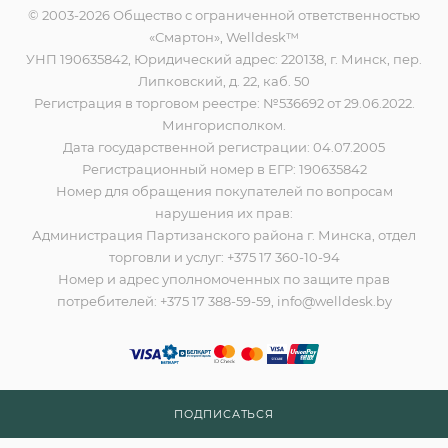
© 2003-2026 Общество с ограниченной ответственностью
«Смартон», Welldesk™
УНП 190635842, Юридический адрес: 220138, г. Минск, пер.
Липковский, д. 22, каб. 50
Регистрация в торговом реестре: №536692 от 29.06.2022.
Мингорисполком.
Дата государственной регистрации: 04.07.2005
Регистрационный номер в ЕГР: 190635842
Номер для обращения покупателей по вопросам
нарушения их прав:
Администрация Партизанского района г. Минска, отдел
торговли и услуг: +375 17 360-10-94
Номер и адрес уполномоченных по защите прав
потребителей: +375 17 388-59-59, info@welldesk.by
ПОДПИСАТЬСЯ
Разработано в