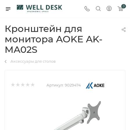
0
Кронштейн для
монитора AOKE AK-
MA02S
Аксессуары для столов
Артикул:
9029474