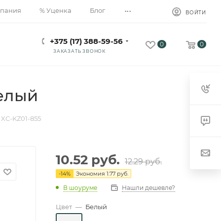
...
пания
% Уценка
Блог
ВОЙТИ
+375 (17) 388-59-56
0
0
ЗАКАЗАТЬ ЗВОНОК
белый
XC-KZ01-855
10.52
руб.
12.29
руб.
-
14
%
Экономия
1.77 руб.
В шоуруме
Нашли дешевле?
Цвет
—
Белый