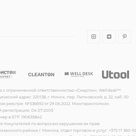
о с ограниченной ответственностью «Смартон», Welldesk™
еский адрес: 220138, г. Минск, пер. Липковский, д. 22, каб. 50
ом реестре: №536692 от 29.06.2022. Мингорисполком.
 регистрации: 04.07.2005
ер в ЕГР: 190635842
 покупателей по вопросам нарушения их прав:
анского района г. Минска, отдел торговли и услуг: +375 17 360-1