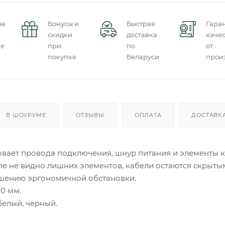
ые
Бонусы и
Быстрая
Гара
скидки
доставка
качес
ие
при
по
от
покупке
Беларуси
прои
В ШОУРУМЕ
ОТЗЫВЫ
ОПЛАТА
ДОСТАВК
ывает провода подключения, шнур питания и элементы к
е не видно лишних элементов, кабели остаются скрытым
чшению эргономичной обстановки.
20 мм.
белый, черный.