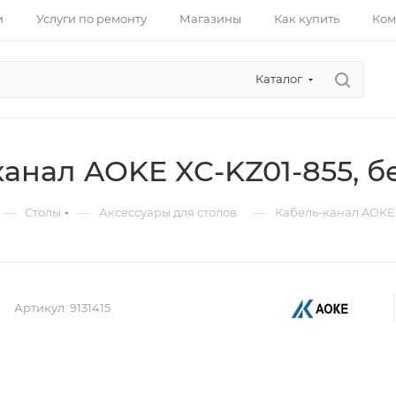
и
Услуги по ремонту
Магазины
Как купить
Ком
Каталог
канал AOKE XC-KZ01-855, 
—
—
—
Столы
Аксессуары для столов
Кабель-канал AOKE 
Артикул:
9131415