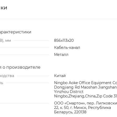
ики
арактеристики
В), мм
856x113x20
Кабель-канал
Металл
 о производителе
водства
Китай
ль
Ningbo Aoke Office Equipment Co
Dongjiang Rd Maoshan Jiangshan
Yinzhou District
Ningbo,Zhejiang,China,Zip Code 3
ООО «Смартон», пер. Липковский
22, к. 50, г. Минск, Республика
Беларусь, 220138