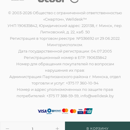
© 2003-2026 Общество с ограниченной ответственностью
«Смартон», Welldesk™
УНП 190635842, Юридический адрес: 220138, г. Минск, пер.
Липковский, д. 22, каб. 50
Регистрация в торговом реестре: №536692 от 29.06.2022.
Мингорисполком.
Дата государственной регистрации: 04.07.2005
Регистрационный номер в ЕГР: 190635842
Номер для обращения покупателей по вопросам
нарушения их прав:
Администрация Партизанского района г. Минска, отдел
торговли и услуг: +375 17 360-10-94
Номер и адрес уполномоченных по защите прав
потребителей: +375 17 388-59-59, info@welldesk.by
В КОРЗИНУ
Разработано в