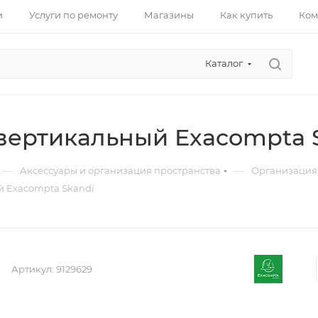
и
Услуги по ремонту
Магазины
Как купить
Ком
Каталог
вертикальный Exacompta 
—
—
Аксессуары и организация пространства
Организация 
й Exacompta Skandi
Артикул:
9129629