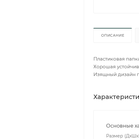
ОПИСАНИЕ
Пластиковая папк
Хорошая устойчив
Изящный дизайн п
Характерист
Основные х
Размер (ДxШx