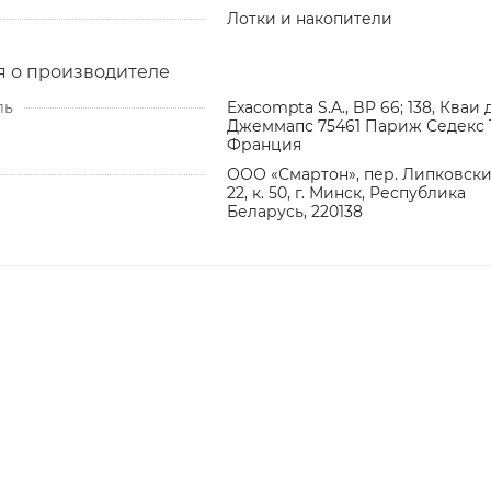
Лотки и накопители
 о производителе
ль
Exacompta S.A., BP 66; 138, Кваи 
Джеммапс 75461 Париж Седекс 1
Франция
ООО «Смартон», пер. Липковский
22, к. 50, г. Минск, Республика
Беларусь, 220138