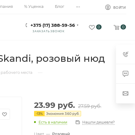
...
пания
% Уценка
Блог
ВОЙТИ
+375 (17) 388-59-56
0
0
ЗАКАЗАТЬ ЗВОНОК
Skandi, розовый нюд
—
рабочего места
23.99
руб.
27.59
руб.
-
13
%
Экономия
3.60 руб.
Есть в наличии
Нашли дешевле?
Цвет
—
Розовый