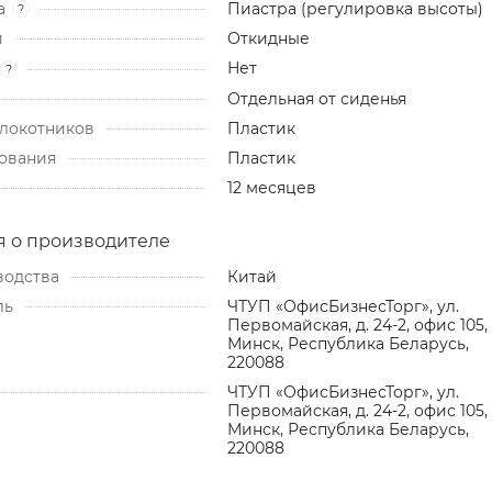
а
Пиастра (регулировка высоты)
?
и
Откидные
Нет
?
Отдельная от сиденья
локотников
Пластик
ования
Пластик
12 месяцев
 о производителе
водства
Китай
ль
ЧТУП «ОфисБизнесТорг», ул.
Первомайская, д. 24-2, офис 105, 
Минск, Республика Беларусь,
220088
ЧТУП «ОфисБизнесТорг», ул.
Первомайская, д. 24-2, офис 105, 
Минск, Республика Беларусь,
220088