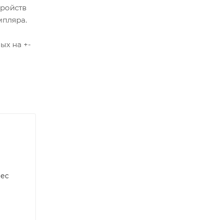
тройств
мпляра.
ых на +-
лес