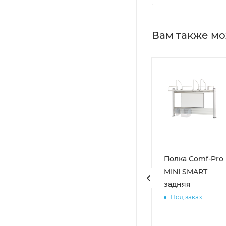
Вам также мо
тол детский
Растущая парта
Полка Comf-Pro
регулируемый
со стулом
MINI SMART
VERPROF Kids
FunDesk Cubby
задняя
able 2
Botero
Под заказ
Нет в наличии
Нет в наличии