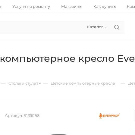
и
Услуги по ремонту
Магазины
Как купить
Ком
Каталог
компьютерное кресло Everp
—
—
—
Столы и стулья
Детские компьютерные кресла
Дет
Артикул:
9135098