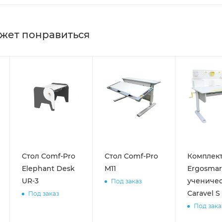
жет понравиться
Стол Comf-Pro
Стол Comf-Pro
Комплек
Elephant Desk
M11
Ergosmar
UR-3
учениче
Под заказ
Caravel S
Под заказ
Под зака