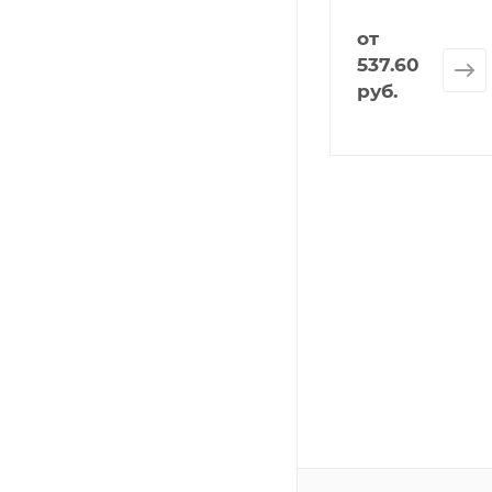
от
от
от
850.50
724.99
537.60
руб.
руб.
руб.