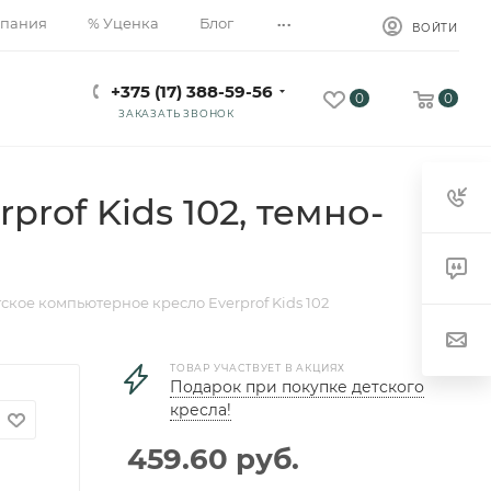
...
пания
% Уценка
Блог
ВОЙТИ
+375 (17) 388-59-56
0
0
ЗАКАЗАТЬ ЗВОНОК
rof Kids 102, темно-
ское компьютерное кресло Everprof Kids 102
ТОВАР УЧАСТВУЕТ В АКЦИЯХ
Подарок при покупке детского
кресла!
459.60
руб.