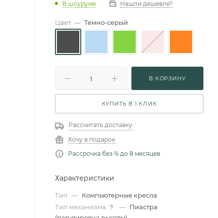
В шоуруме
Нашли дешевле?
Цвет
—
Темно-серый
В КОРЗИНУ
КУПИТЬ В 1 КЛИК
Рассчитать доставку
Хочу в подарок
Рассрочка без % до 8 месяцев
Характеристики
Тип
—
Компьютерные кресла
Тип механизма
—
Пиастра
?
(регулировка высоты)