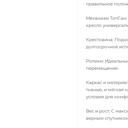
правильное полож
Механизм ТопГан:
кресло универсал
Крестовина: Подн
долгосрочное исп
Ролики: Идеальные
перемещение.
Каркас и материа
тканью, и мягкая
условия для комфо
Вес и рост: С макс
верным спутником