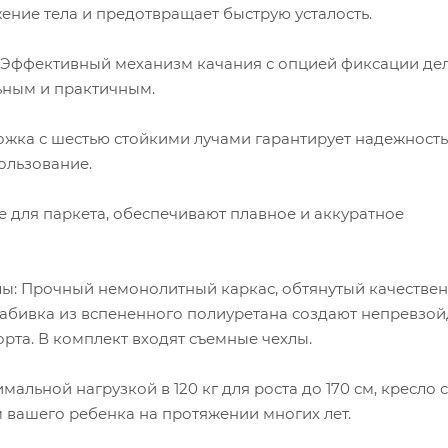
ение тела и предотвращает быструю усталость.
 Эффективный механизм качания с опцией фиксации де
ьным и практичным.
ожка с шестью стойкими лучами гарантирует надежность
ользование.
 для паркета, обеспечивают плавное и аккуратное
лы: Прочный немонолитный каркас, обтянутый качестве
 набивка из вспененного полиуретана создают непревзо
рта. В комплект входят съемные чехлы.
имальной нагрузкой в 120 кг для роста до 170 см, кресло 
 вашего ребенка на протяжении многих лет.