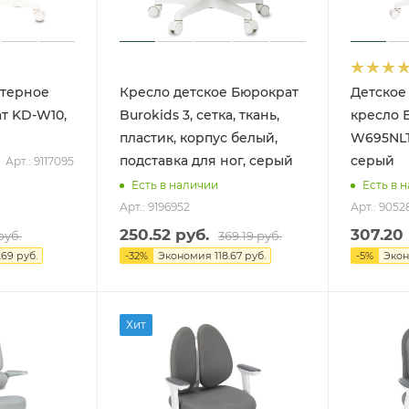
ютерное
Кресло детское Бюрократ
Детское
т KD-W10,
Burokids 3, сетка, ткань,
кресло Бюрократ CH-
пластик, корпус белый,
W695NLT
подставка для ног, серый
серый
Арт.: 9117095
Есть в наличии
Есть в 
Арт.: 9196952
Арт.: 9052
250.52
руб.
307.20
руб.
369.19
руб.
.69 руб.
-
32
%
Экономия
118.67 руб.
-
5
%
Эко
Хит