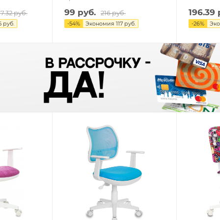
99
руб.
196.39
7.32
руб.
216
руб.
5 руб.
-
54
%
Экономия
117 руб.
-
26
%
Эк