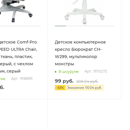
детское Comf-Pro
Детское компьютерное
EED ULTRA Chair,
кресло Бюрократ CH-
 ткань, пластик,
W299, мультиколор
серый, с чехлом
монстры
ым, серый
Арт.: 9170275
В шоуруме
Арт.: 9196991
уме
99
руб.
209.04
руб.
б.
-
53
%
Экономия
110.04 руб.