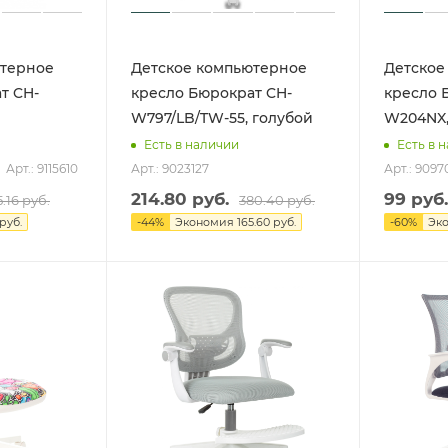
ютерное
Детское компьютерное
Детское
т CH-
кресло Бюрократ CH-
кресло 
W797/LB/TW-55, голубой
W204NX,
Есть в наличии
Есть в 
Арт.: 9115610
Арт.: 9023127
Арт.: 9097
214.80
руб.
99
руб.
5.16
руб.
380.40
руб.
 руб.
-
44
%
Экономия
165.60 руб.
-
60
%
Эк