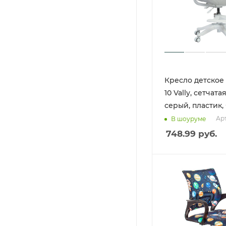
Кресло детское
10 Vally, сетчата
серый, пластик,
Арт
В шоуруме
748.99
руб.