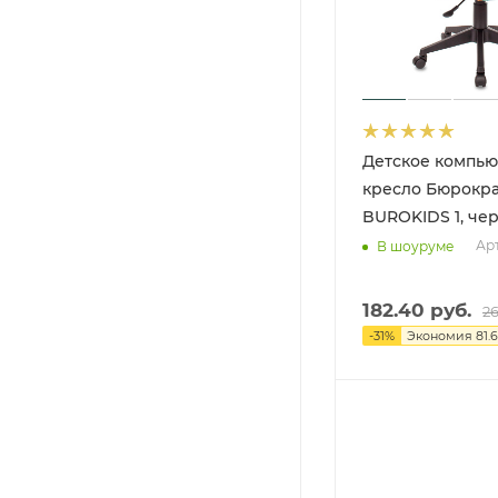
Детское компь
кресло Бюрокр
BUROKIDS 1, че
Арт
В шоуруме
182.40
руб.
2
-
31
%
Экономия
81.