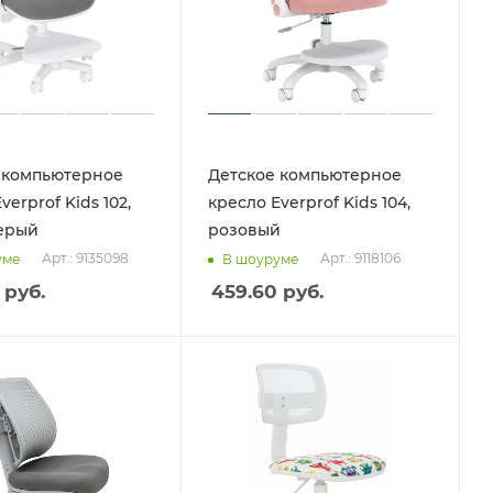
 компьютерное
Детское компьютерное
verprof Kids 102,
кресло Everprof Kids 104,
ерый
розовый
Арт.: 9135098
Арт.: 9118106
уме
В шоуруме
руб.
459.60
руб.