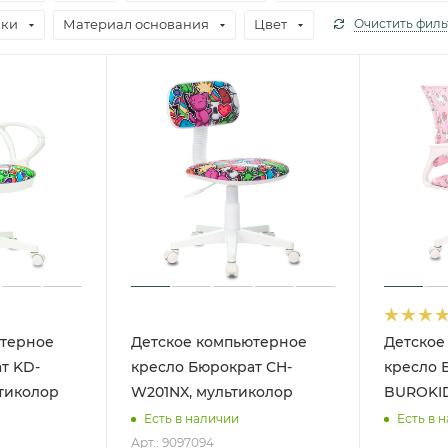
вки
Материал основания
Цвет
Очистить филь
ютерное
Детское компьютерное
Детское
т KD-
кресло Бюрократ CH-
кресло 
тиколор
W201NX, мультиколор
BUROKID
Есть в наличии
Есть в 
Арт.: 9097094