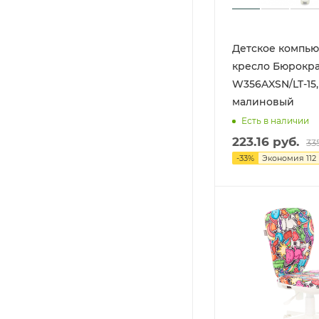
Детское компь
кресло Бюрокра
W356AXSN/LT-15,
малиновый
Есть в наличии
223.16
руб.
33
-
33
%
Экономия
112