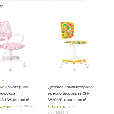
тр
 компьютерное
Детское компьютерное
Бюрократ
кресло Бюрократ CH-
S 1 W, розовый
W204/F, оранжевый
Арт.: 9113823
наличии
Есть в наличии
Арт.: 9103845