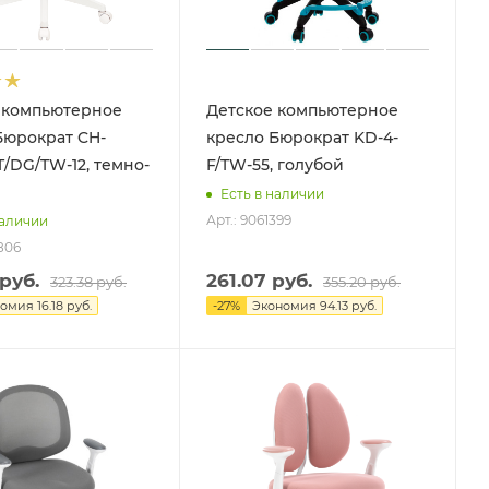
 компьютерное
Детское компьютерное
кресло Бюрократ KD-4-
/DG/TW-12, темно-
F/TW-55, голубой
Есть в наличии
Арт.: 9061399
наличии
806
руб.
261.07
руб.
323.38
руб.
355.20
руб.
номия
16.18 руб.
-
27
%
Экономия
94.13 руб.