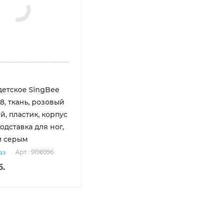
детское SingBee
8, ткань, розовый
, пластик, корпус
одставка для ног,
м серым
Арт.: 9196996
аз
.