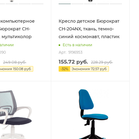
 компьютерное
Кресло детское Бюрократ
Бюрократ CH-
CH-204NX, ткань, темно-
 мультиколор
синий космонавт, пластик
наличии
Есть в наличии
090
Арт.: 9196953
155.72
руб.
249.08
руб.
228.29
руб.
ономия
150.08 руб.
-
32
%
Экономия
72.57 руб.