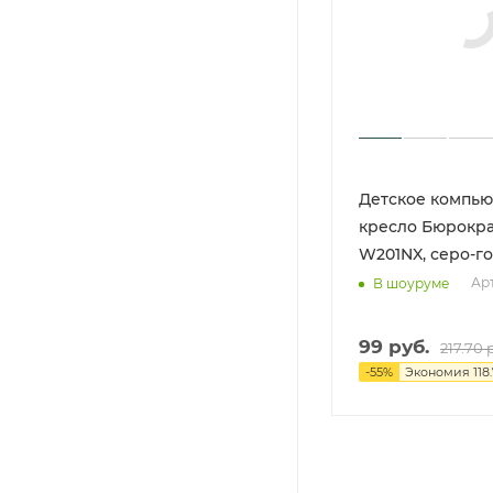
Детское компь
кресло Бюрокра
W201NX, серо-г
Арт
В шоуруме
99
руб.
217.70
р
-
55
%
Экономия
118