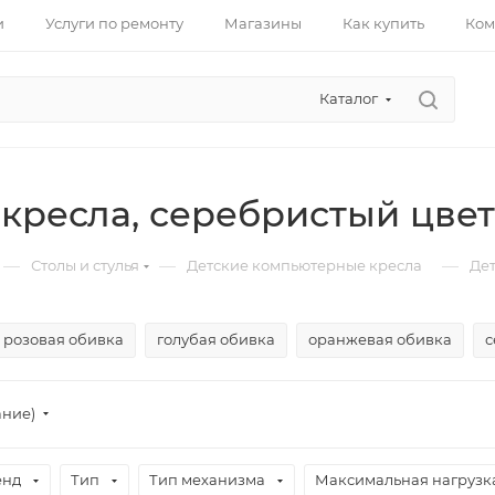
и
Услуги по ремонту
Магазины
Как купить
Ком
Каталог
 кресла, серебристый цвет
—
—
—
Столы и стулья
Детские компьютерные кресла
Дет
розовая обивка
голубая обивка
оранжевая обивка
с
ание)
енд
Тип
Тип механизма
Максимальная нагрузка