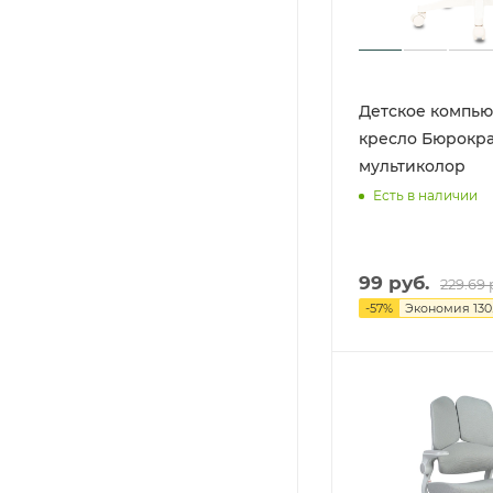
Детское компь
кресло Бюрокра
мультиколор
Есть в наличии
99
руб.
229.69
-
57
%
Экономия
130