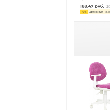
188.47
руб.
20
-
9
%
Экономия
18.8