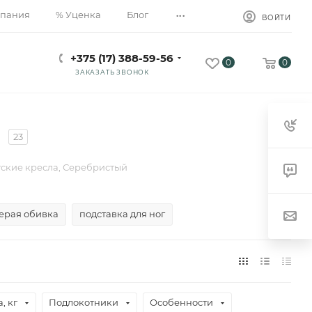
...
пания
% Уценка
Блог
ВОЙТИ
+375 (17) 388-59-56
0
0
ЗАКАЗАТЬ ЗВОНОК
23
ские кресла, Серебристый
ерая обивка
подставка для ног
, кг
Подлокотники
Особенности