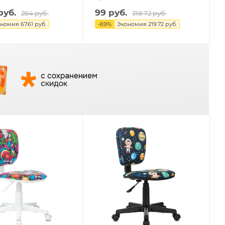
руб.
99
руб.
264
руб.
318.72
руб.
ономия
67.61 руб.
-
69
%
Экономия
219.72 руб.