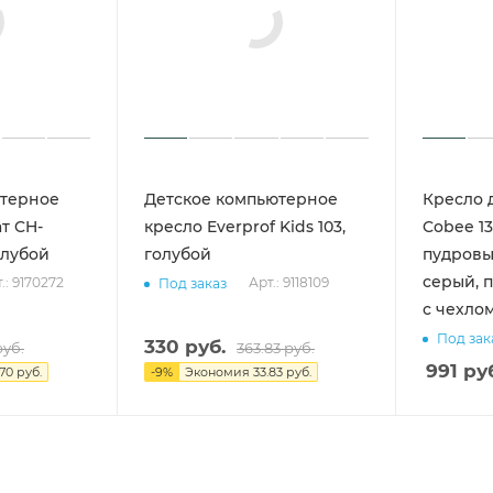
ютерное
Детское компьютерное
Кресло 
т CH-
кресло Everprof Kids 103,
Cobee 13
олубой
голубой
пудровый
серый, п
.: 9170272
Арт.: 9118109
Под заказ
с чехло
Под зак
330
руб.
уб.
363.83
руб.
991
руб
.70 руб.
-
9
%
Экономия
33.83 руб.