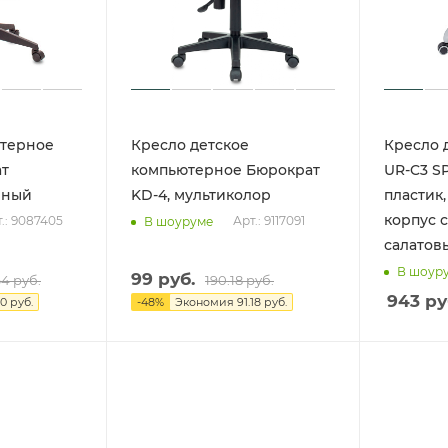
ютерное
Кресло детское
Кресло 
ат
компьютерное Бюрократ
UR-C3 SP
рный
KD-4, мультиколор
пластик,
корпус 
.: 9087405
Арт.: 9117091
В шоуруме
салатов
В шоур
99
руб.
64
руб.
190.18
руб.
943
ру
60 руб.
-
48
%
Экономия
91.18 руб.