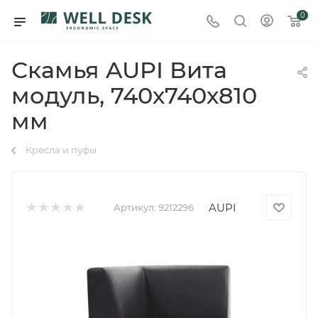
0
Скамья AUPI Вита
модуль, 740х740х810
мм
Кресла и пуфы
AUPI
Артикул:
9212296