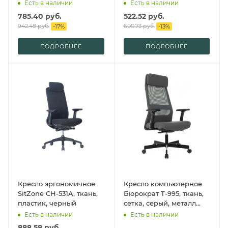
пластик, черный
Есть в наличии
Есть в наличии
785.40
руб.
522.52
руб.
942.48
руб.
600.73
руб.
-
17
%
-
13
%
ПОДРОБНЕЕ
ПОДРОБНЕЕ
Кресло эргономичное
Кресло компьютерное
SitZone CH-531A, ткань,
Бюрократ T-995, ткань,
пластик, черный
сетка, серый, металл
черный
Есть в наличии
Есть в наличии
888.58
руб.