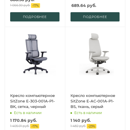
689.64
руб.
1 066.30
руб.
-
17
%
ПОДРОБНЕЕ
ПОДРОБНЕЕ
Кресло компьютерное
Кресло компьютерное
SitZone E-303-001A-P1-
SitZone E-AC-001A-P1-
BK, сетка, черный
BS, ткань, серый
Есть в наличии
Есть в наличии
1 170.84
руб.
1 140
руб.
1 405.01
руб.
1 482
руб.
-
17
%
-
23
%