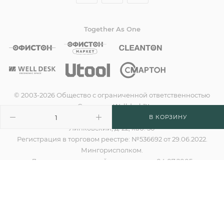
Together As One
© 2003-2026 Общество с ограниченной ответственностью
«Смартон», Welldesk™
УНП 190635842, Юридический адрес: 220138, г. Минск, пер.
В КОРЗИНУ
Липковский, д. 22, каб. 50
Регистрация в торговом реестре: №536692 от 29.06.2022.
Мингорисполком.
Дата государственной регистрации: 04.07.2005
Регистрационный номер в ЕГР: 190635842
Номер для обращения покупателей по вопросам
нарушения их прав:
Администрация Партизанского района г. Минска, отдел
торговли и услуг: +375 17 360-10-94