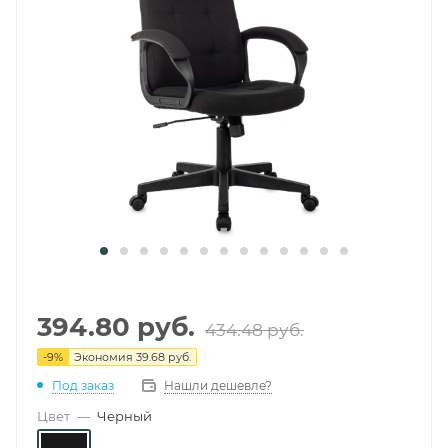
394.80
руб.
434.48
руб.
-
9
%
Экономия
39.68 руб.
Под заказ
Нашли дешевле?
Цвет
—
Черный