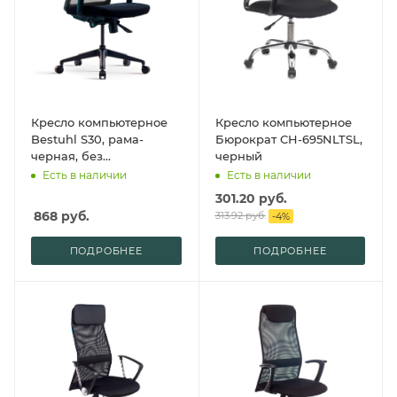
Кресло компьютерное
Кресло компьютерное
Bestuhl S30, рама-
Бюрократ CH-695NLTSL,
черная, без
черный
подголовника, черный
Есть в наличии
Есть в наличии
301.20
руб.
868
руб.
313.92
руб.
-
4
%
ПОДРОБНЕЕ
ПОДРОБНЕЕ