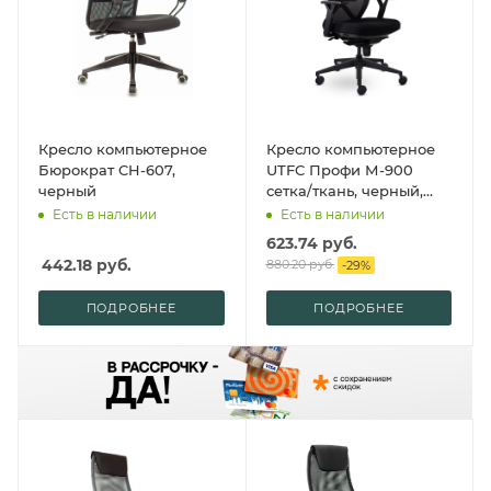
Кресло компьютерное
Кресло компьютерное
Бюрократ CH-607,
UTFC Профи М-900
черный
сетка/ткань, черный,
крестов. пластик, с
Есть в наличии
Есть в наличии
подголов.
623.74
руб.
442.18
руб.
880.20
руб.
-
29
%
ПОДРОБНЕЕ
ПОДРОБНЕЕ