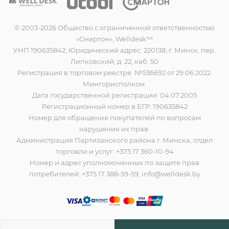
© 2003-2026 Общество с ограниченной ответственностью
«Смартон», Welldesk™
УНП 190635842, Юридический адрес: 220138, г. Минск, пер.
Липковский, д. 22, каб. 50
Регистрация в торговом реестре: №536692 от 29.06.2022.
Мингорисполком.
Дата государственной регистрации: 04.07.2005
Регистрационный номер в ЕГР: 190635842
Номер для обращения покупателей по вопросам
нарушения их прав:
Администрация Партизанского района г. Минска, отдел
торговли и услуг: +375 17 360-10-94
Номер и адрес уполномоченных по защите прав
потребителей: +375 17 388-59-59, info@welldesk.by