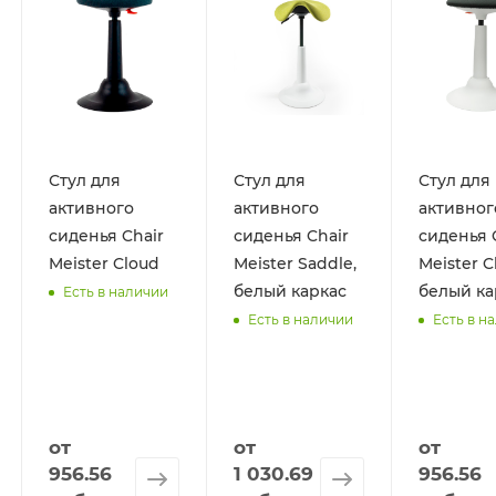
Стул для
Стул для
Стул для
активного
активного
активног
сиденья Chair
сиденья Chair
сиденья 
Meister Cloud
Meister Saddle,
Meister C
белый каркас
белый ка
Есть в наличии
Есть в наличии
Есть в н
от
от
от
956.56
1 030.69
956.56