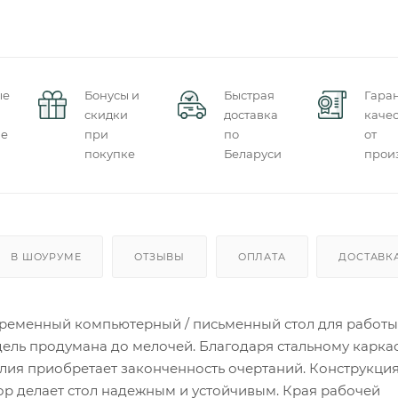
ые
Бонусы и
Быстрая
Гара
скидки
доставка
качес
ие
при
по
от
покупке
Беларуси
прои
В ШОУРУМЕ
ОТЗЫВЫ
ОПЛАТА
ДОСТАВК
ременный компьютерный / письменный стол для работы
дель продумана до мелочей. Благодаря стальному карка
лия приобретает законченность очертаний. Конструкци
ор делает стол надежным и устойчивым. Края рабочей