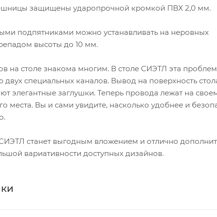
ешницы защищены ударопрочной кромкой ПВХ 2,0 мм.
мыми подпятниками можно устанавливать на неровных
репадом высоты до 10 мм.
в на столе знакома многим. В столе СИЭТЛ эта пробле
 двух специальных каналов. Вывод на поверхность стол
т элегантные заглушки. Теперь провода лежат на своем
о места. Вы и сами увидите, насколько удобнее и безоп
о.
СИЭТЛ станет выгодным вложением и отлично дополни
ольшой вариативности доступных дизайнов.
ики