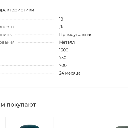
арактеристики
18
высоты
Да
шницы
Прямоугольная
ования
Металл
1600
750
700
24 месяца
ом покупают