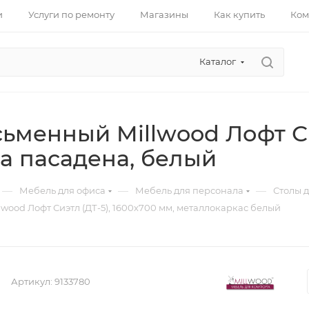
и
Услуги по ремонту
Магазины
Как купить
Ком
Каталог
ьменный Millwood Лофт Си
на пасадена, белый
—
—
—
Мебель для офиса
Мебель для персонала
Столы 
wood Лофт Сиэтл (ДТ-5), 1600х700 мм, металлокаркас белый
Артикул:
9133780