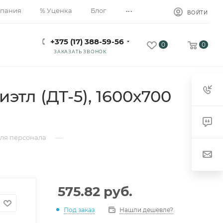
...
пания
% Уценка
Блог
ВОЙТИ
+375 (17) 388-59-56
0
0
ЗАКАЗАТЬ ЗВОНОК
этл (ДТ-5), 1600х700
—
для персонала
575.82
руб.
Под заказ
Нашли дешевле?