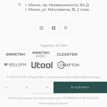
г. Минск, пр. Независимости, 154 Д
г. Минск, ул. Матусевича, 35, 2 этаж
Together As One
© 2003-2026 Общество с ограниченной ответственностью
«Смартон», Welldesk™
УНП 190635842, Юридический адрес: 220138, г. Минск, пер.
В КОРЗИНУ
Липковский, д. 22, каб. 50
Регистрация в торговом реестре: №536692 от 29.06.2022.
Мингорисполком.