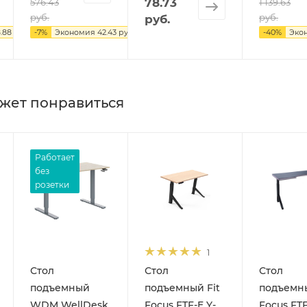
78.73
576.43
1 139.63
руб.
руб.
руб.
.88 руб.
-
7
%
Экономия
42.43 руб.
-
40
%
Эко
жет понравиться
Работает
без
розетки
1
Стол
Стол
Стол
подъемный
подъемный Fit
подъемны
WDM WellDesk
Focus FTF-E Y-
Focus FT