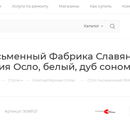
и
Услуги по ремонту
Магазины
Как купить
Ком
Каталог
сьменный Фабрика Славян
ия Осло, белый, дуб соно
—
—
—
Столы
Компьютерные столы
Стол письменный Фа
Артикул:
9089121