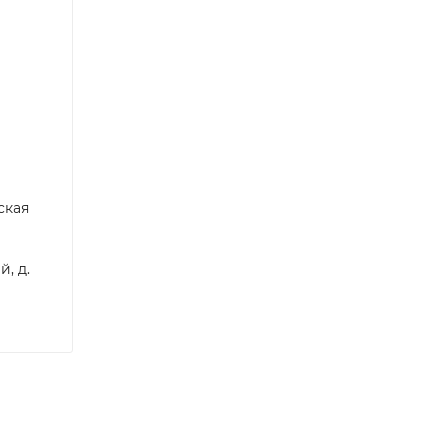
ская
, д.