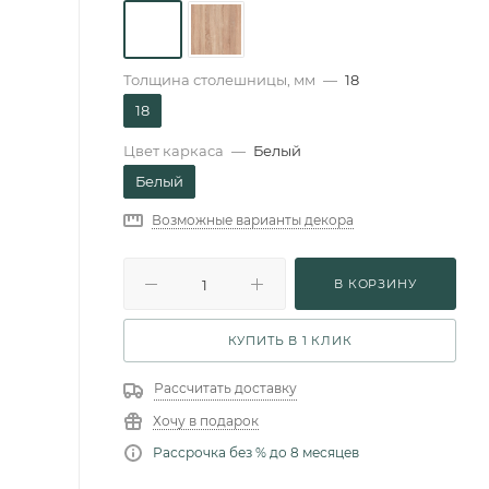
Толщина столешницы, мм
—
18
18
Цвет каркаса
—
Белый
Белый
Возможные варианты декора
В КОРЗИНУ
КУПИТЬ В 1 КЛИК
Рассчитать доставку
Хочу в подарок
Рассрочка без % до 8 месяцев