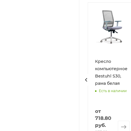
щик для стола
Кабель-канал
Кресло
OKE PERS.DR
AOKE CM.800
компьютерное
Bestuhl S30,
В шоуруме
В шоуруме
рама белая
Есть в наличии
от
718.80
от
от
руб.