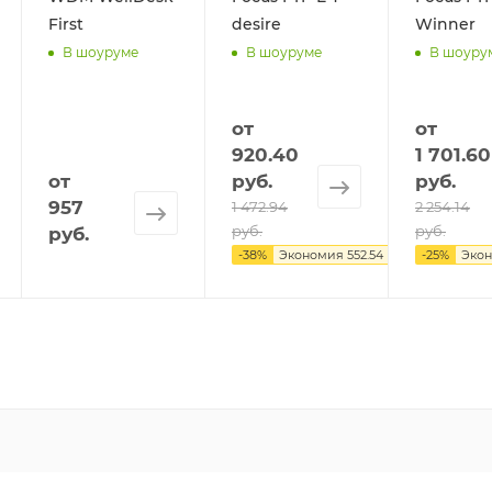
First
desire
Winner
В шоуруме
В шоуруме
В шоуру
от
от
920.40
1 701.60
от
руб.
руб.
957
1 472.94
2 254.14
руб.
руб.
руб.
-
38
%
Экономия
552.54 руб.
-
25
%
Эко
КОМПАНИЯ
ИНФОРМАЦИЯ