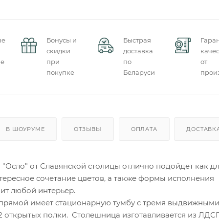
ые
Бонусы и
Быстрая
Гара
скидки
доставка
качес
ие
при
по
от
покупке
Беларуси
прои
В ШОУРУМЕ
ОТЗЫВЫ
ОПЛАТА
ДОСТАВК
"Осло" от Славянской столицы отлично подойдет как дл
нтересное сочетание цветов, а также формы исполнения
нит любой интерьер.
прямой имеет стационарную тумбу с тремя выдвижным
2 открытых полки. Столешница изготавливается из ЛДСП