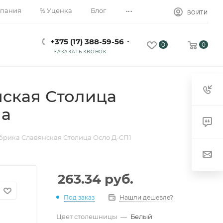
...
пания
% Уценка
Блог
ВОЙТИ
+375 (17) 388-59-56
0
0
ЗАКАЗАТЬ ЗВОНОК
ская Столица
ма
брика Славянская Столица Осло Д-СП1
263.34
руб.
Под заказ
Нашли дешевле?
Цвет столешницы
—
Белый