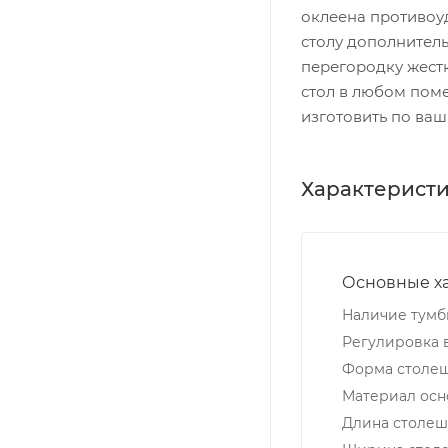
оклеена противоу
столу дополнител
перегородку жестк
стол в любо
изготовить по ва
Характерист
Основные х
Наличие тум
Регулировка 
Форма столе
Материал осн
Длина столеш