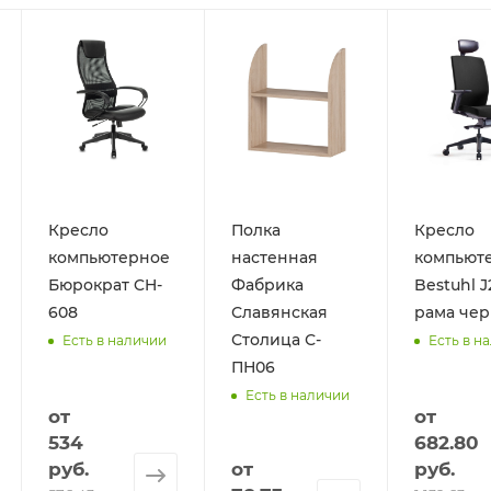
Кресло
Полка
Кресло
компьютерное
настенная
компьют
Бюрократ CH-
Фабрика
Bestuhl J
608
Славянская
рама чер
Столица С-
Есть в наличии
Есть в н
ПН06
Есть в наличии
от
от
534
682.80
руб.
от
руб.