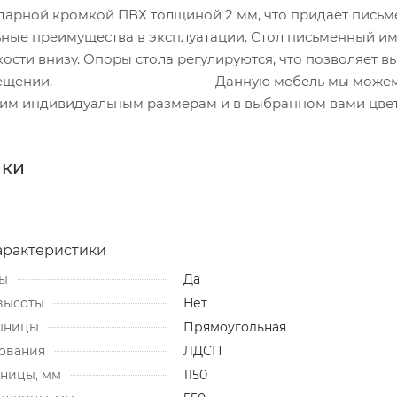
дарной кромкой ПВХ толщиной 2 мм, что придает пись
ьные преимущества в эксплуатации. Стол письменный им
ости внизу. Опоры стола регулируются, что позволяет в
м помещении. Данную мебель мы може
шим индивидуальным размерам и в выбранном вами цвет
ики
арактеристики
бы
Да
высоты
Нет
шницы
Прямоугольная
ования
ЛДСП
ницы, мм
1150