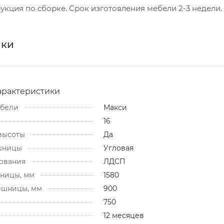
укция по сборке. Срок изготовления мебели 2-3 недели.
ики
арактеристики
ебели
Макси
16
высоты
Да
шницы
Угловая
ования
ЛДСП
ницы, мм
1580
ешницы, мм
900
750
12 месяцев