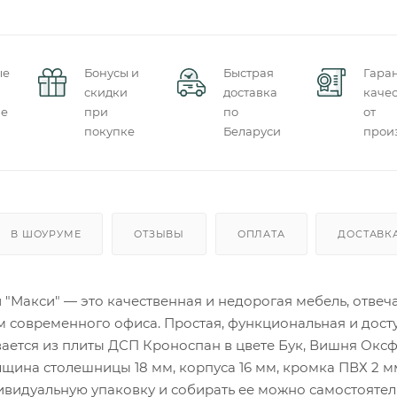
ые
Бонусы и
Быстрая
Гара
скидки
доставка
качес
ие
при
по
от
покупке
Беларуси
прои
В ШОУРУМЕ
ОТЗЫВЫ
ОПЛАТА
ДОСТАВК
 "Макси" — это качественная и недорогая мебель, отве
м современного офиса. Простая, функциональная и дост
ается из плиты ДСП Кроноспан в цвете Бук, Вишня Оксф
лщина столешницы 18 мм, корпуса 16 мм, кромка ПВХ 2 м
ивидуальную упаковку и собирать ее можно самостоятел