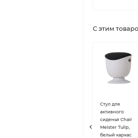
С этим товар
тул для
Стул для
Стул для
ктивного
активного
активного
иденья Chair
сиденья Chair
сиденья Chair
eister Tulip
Meister Saddle,
Meister Tulip,
черный каркас
белый каркас
Есть в наличии