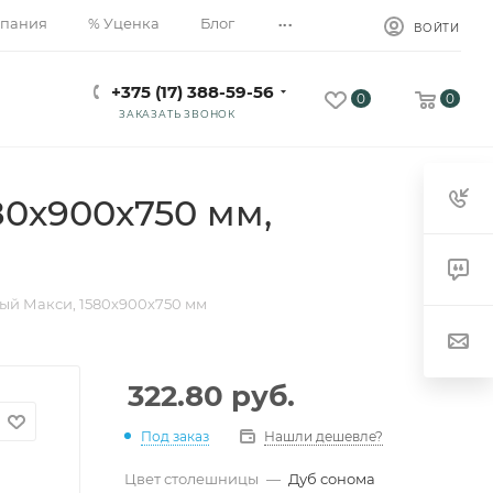
...
пания
% Уценка
Блог
ВОЙТИ
+375 (17) 388-59-56
0
0
ЗАКАЗАТЬ ЗВОНОК
80х900х750 мм,
ый Макси, 1580х900х750 мм
322.80
руб.
Под заказ
Нашли дешевле?
Цвет столешницы
—
Дуб сонома