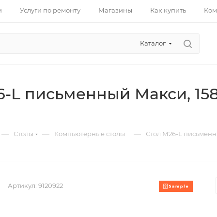
и
Услуги по ремонту
Магазины
Как купить
Ком
Каталог
6-L письменный Макси, 15
—
—
—
Столы
Компьютерные столы
Стол М26-L письменн
Артикул:
9120922