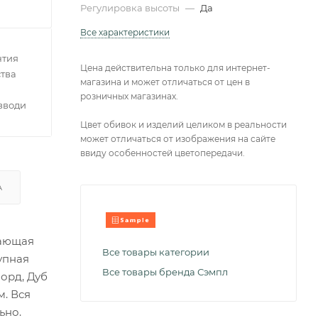
Регулировка высоты
—
Да
Все характеристики
нтия
Цена действительна только для интернет-
тва
магазина и может отличаться от цен в
розничных магазинах.
зводителей
Цвет обивок и изделий целиком в реальности
может отличаться от изображения на сайте
ввиду особенностей цветопередачи.
А
чающая
Все товары категории
упная
Все товары бренда Сэмпл
орд, Дуб
м. Вся
ьно.