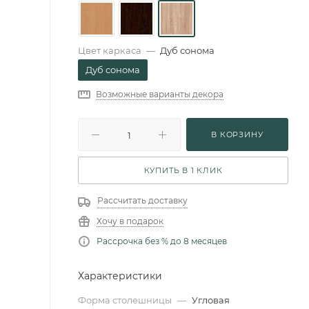
Цвет каркаса
—
Дуб сонома
Дуб сонома
Возможные варианты декора
В КОРЗИНУ
КУПИТЬ В 1 КЛИК
Рассчитать доставку
Хочу в подарок
Рассрочка без % до 8 месяцев
Характеристики
Форма столешницы
—
Угловая