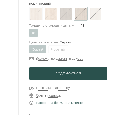
коричневый
Толщина столешницы, мм
—
18
18
Цвет каркаса
—
Серый
Серый
Черный
Возможные варианты декора
ПОДПИСАТЬСЯ
Рассчитать доставку
Хочу в подарок
Рассрочка без % до 8 месяцев