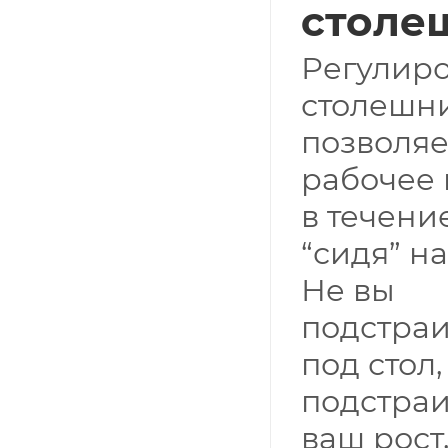
столе
Регулиро
столешн
позволяе
рабочее
в течени
“сидя” на
Не вы
подстраи
под стол,
подстраи
ваш рост