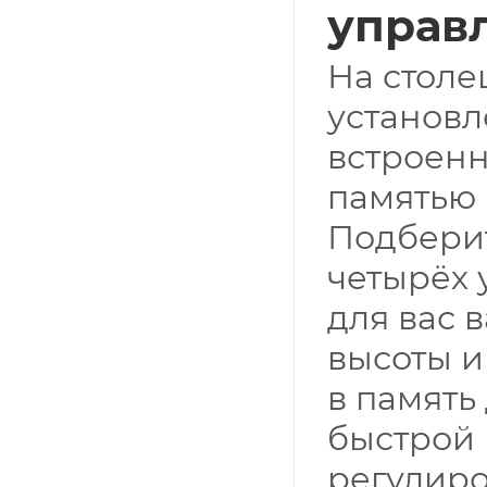
управ
На стол
установл
встроен
памятью 
Подбери
четырёх 
для вас 
высоты и
в память
быстрой
регулиро