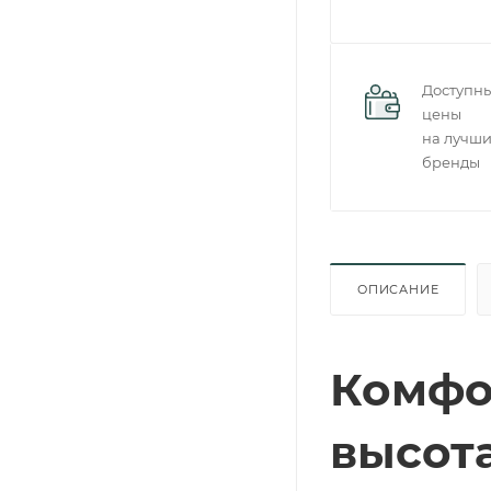
Доступн
цены
на лучш
бренды
ОПИСАНИЕ
Комфо
высот