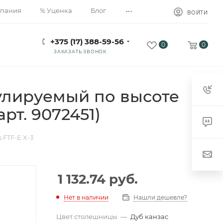
...
пания
% Уценка
Блог
ВОЙТИ
+375 (17) 388-59-56
0
0
ЗАКАЗАТЬ ЗВОНОК
гулируемый по высоте
рт. 9072451)
 FTF-E X-3
1 132.74
руб.
Нет в наличии
Нашли дешевле?
Цвет столешницы
—
Дуб канзас