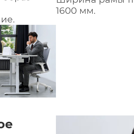
1600 мм.
ие.
ое