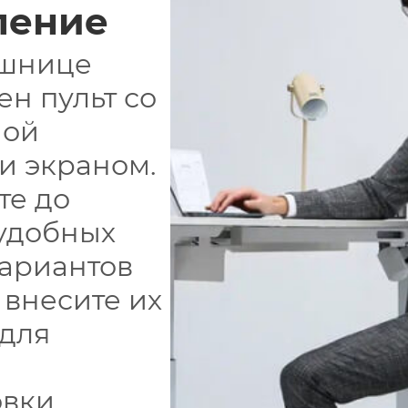
ление
ешнице
ен пульт со
ной
и экраном.
те до
удобных
вариантов
 внесите их
 для
вки.