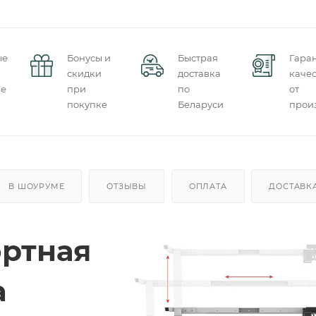
ые
Бонусы и
Быстрая
Гара
скидки
доставка
качес
ие
при
по
от
покупке
Беларуси
прои
В ШОУРУМЕ
ОТЗЫВЫ
ОПЛАТА
ДОСТАВК
ртная
а