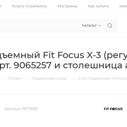
и
Услуги по ремонту
Магазины
Как купить
Ком
Каталог
ъемный Fit Focus X-3 (ре
рт. 9065257 и столешница а
—
—
—
Столы
Подъемные столы
Стол подъемный Fit Focus
Артикул:
9071690