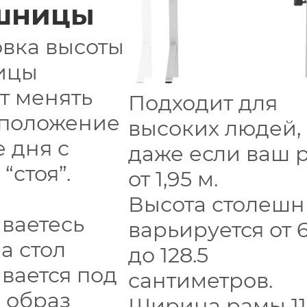
шницы
вка высоты
ицы
т менять
Подходит для
 положение
высоких людей,
е дня с
даже если ваш 
 “стоя”.
от 1,95 м.
Высота столеш
ваетесь
варьируется от 6
 а стол
до 128.5
вается под
сантиметров.
, образ
Ширина рамы 11