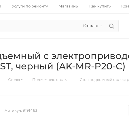
и
Услуги по ремонту
Магазины
Как купить
Ком
Каталог
дъемный с электроприво
ST, черный (AK-MR-P20-C)
—
—
—
Столы
Подъемные столы
Стол подъемный с элек
Артикул:
9191463