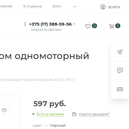
...
пания
% Уценка
Блог
ВОЙТИ
+375 (17) 388-59-56
0
0
ЗАКАЗАТЬ ЗВОНОК
дом одномоторный
троприводом одномоторный AOKE REST
597
руб.
Есть в наличии
Нашли дешевле?
Цвет
—
Черный