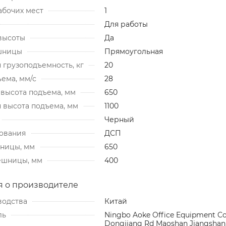
абочих мест
1
Для работы
высоты
Да
шницы
Прямоугольная
 грузоподъемность, кг
20
ема, мм/с
28
высота подъема, мм
650
 высота подъема, мм
1100
Черный
ования
ДСП
ницы, мм
650
ешницы, мм
400
 о производителе
водства
Китай
ль
Ningbo Aoke Office Equipment Co
Dongjiang Rd Maoshan Jiangshan