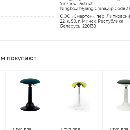
Yinzhou District
Ningbo,Zhejiang,China,Zip Code 3
ООО «Смартон», пер. Липковский
22, к. 50, г. Минск, Республика
Беларусь, 220138
ом покупают
Стул для
Стул для
Стул для