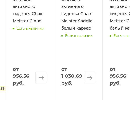
активного
активного
активног
сиденья Chair
сиденья Chair
сиденья 
Meister Cloud
Meister Saddle,
Meister C
белый каркас
белый ка
Есть в наличии
Есть в наличии
Есть в н
от
от
от
956.56
1 030.69
956.56
руб.
руб.
руб.
.55 руб.