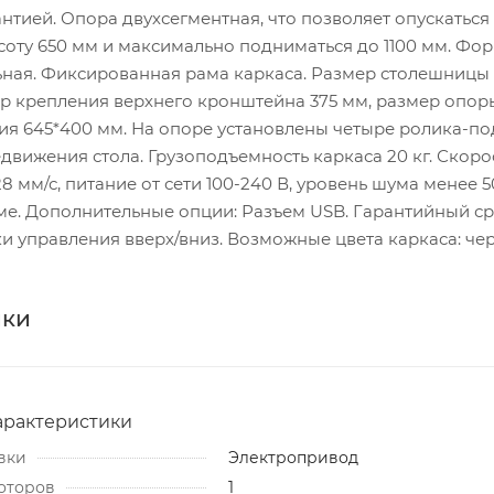
тией. Опора двухсегментная, что позволяет опускаться
соту 650 мм и максимально подниматься до 1100 мм. Фо
ная. Фиксированная рама каркаса. Размер столешницы
ер крепления верхнего кронштейна 375 мм, размер опор
ния 645*400 мм. На опоре установлены четыре ролика-п
движения стола. Грузоподъемность каркаса 20 кг. Скоро
 мм/с, питание от сети 100-240 В, уровень шума менее 50
ме. Дополнительные опции: Разъем USB. Гарантийный сро
ки управления вверх/вниз. Возможные цвета каркаса: че
ики
арактеристики
вки
Электропривод
оторов
1