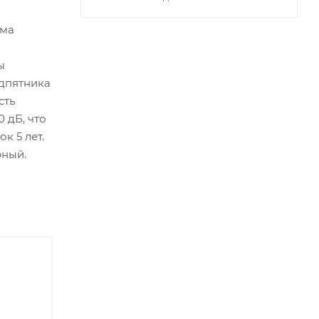
рма
ы
одпятника
сть
 дБ, что
к 5 лет.
рный.