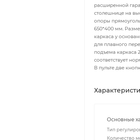
расширенной гаран
столешнице на вы
опоры прямоуголь
650*400 мм. Разм
каркаса у основа
для плавного пере
подъема каркаса 28
соответствует нор
В пульте две кноп
Характерист
Основные х
Тип регулиро
Количество м