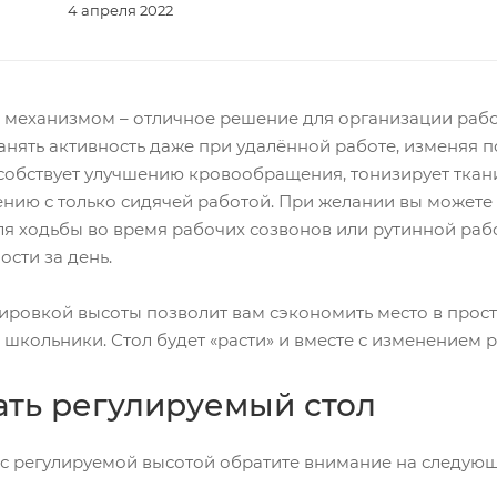
4 апреля 2022
 механизмом – отличное решение для организации рабоч
нять активность даже при удалённой работе, изменяя пол
обствует улучшению кровообращения, тонизирует ткани 
ению с только сидячей работой. При желании вы можете
ля ходьбы во время рабочих созвонов или рутинной раб
ости за день.
лировкой высоты позволит вам сэкономить место в простр
 школьники. Стол будет «расти» и вместе с изменением р
ать регулируемый стол
 с регулируемой высотой обратите внимание на следующ