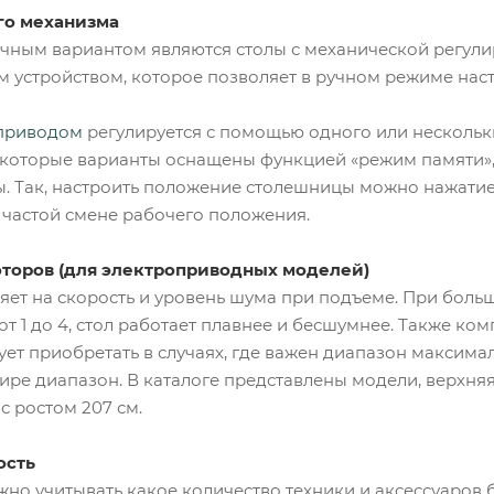
го механизма
чным вариантом являются столы с механической регули
 устройством, которое позволяет в ручном режиме нас
оприводом
регулируется с помощью одного или нескольки
екоторые варианты оснащены функцией «режим памяти»,
. Так, настроить положение столешницы можно нажатие
 частой смене рабочего положения.
торов (для электроприводных моделей)
яет на скорость и уровень шума при подъеме. При боль
от 1 до 4, стол работает плавнее и бесшумнее. Также к
ует приобретать в случаях, где важен диапазон максим
ире диапазон. В каталоге представлены модели, верхняя
с ростом 207 см.
ость
но учитывать какое количество техники и аксессуаров 