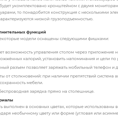
 будет укомплектовано кронштейном с двумя мониторам
уарами, то понадобится конструкция с несколькими эле
характеризуются низкой грузоподъемностью.
лнительных функций
некоторые модели оснащены следующими фишками:
дает возможность управления столом через приложение 
сожжённых калорий, установить напоминания и цели по 
нный разъем позволяет заряжать мобильный телефон и др
ты от столкновений: при наличии препятствий система а
 сохранность мебели.
беспроводная зарядка прямо на столешнице.
ериалы
ь выполнен в основных цветах, которые использованы 
одаря необычному цвету или форме (угловая или асим