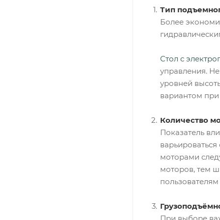
Тип подъемно
Более экономи
гидравлическим
Стол с электр
управления. Н
уровней высоты
вариантом при
Количество мо
Показатель вли
варьироваться 
моторами след
моторов, тем ш
пользователям 
Грузоподъёмн
При выборе важ