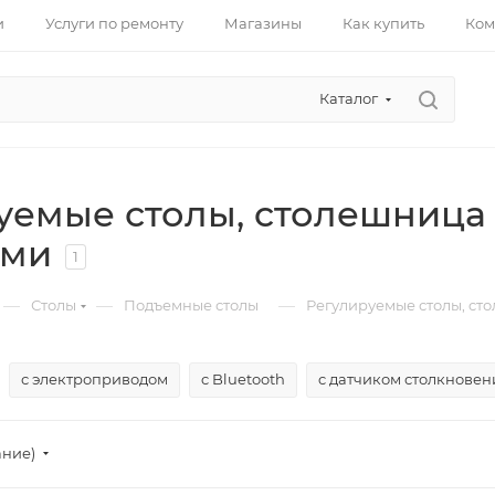
и
Услуги по ремонту
Магазины
Как купить
Ком
Каталог
уемые столы, cтолешница
ами
1
—
—
—
Столы
Подъемные столы
Регулируемые столы, cт
с электроприводом
c Bluetooth
c датчиком столкновен
ание)