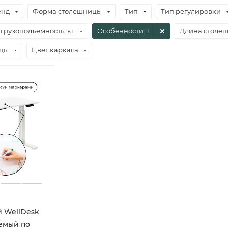
енд
Форма столешницы
Тип
Тип регулировки
грузоподъемность, кг
Особенности
: 1
Длина столе
ицы
Цвет каркаса
 WellDesk
уемый по