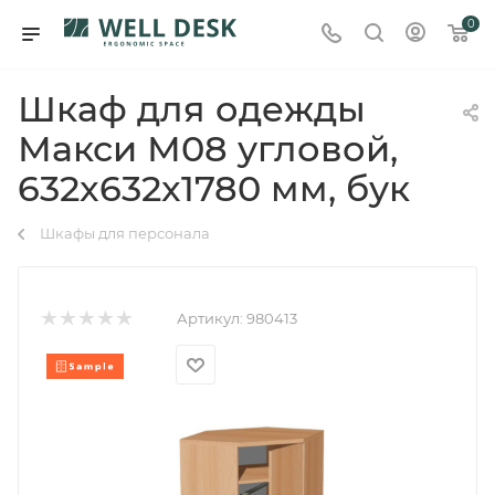
0
Шкаф для одежды
Макси М08 угловой,
632x632x1780 мм, бук
Шкафы для персонала
Артикул:
980413