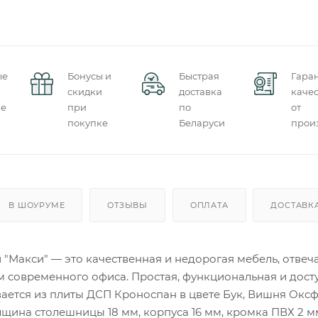
ые
Бонусы и
Быстрая
Гара
скидки
доставка
качес
ие
при
по
от
покупке
Беларуси
прои
В ШОУРУМЕ
ОТЗЫВЫ
ОПЛАТА
ДОСТАВК
 "Макси" — это качественная и недорогая мебель, отве
м современного офиса. Простая, функциональная и дост
ается из плиты ДСП Кроноспан в цвете Бук, Вишня Оксф
лщина столешницы 18 мм, корпуса 16 мм, кромка ПВХ 2 м