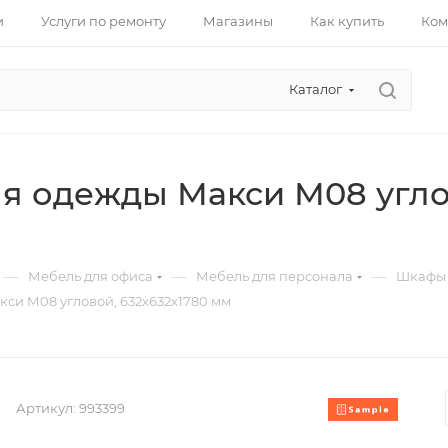
и
Услуги по ремонту
Магазины
Как купить
Ком
Каталог
я одежды Макси М08 углов
—
—
—
Мебель для офиса
Мебель для персонала
Шкафы 
си М08 угловой, 632x632x1780 мм
Артикул:
993399