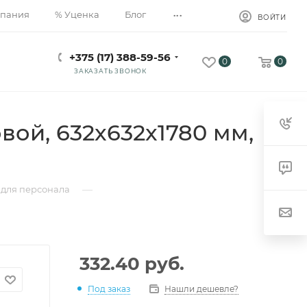
...
пания
% Уценка
Блог
ВОЙТИ
+375 (17) 388-59-56
0
0
ЗАКАЗАТЬ ЗВОНОК
ой, 632x632x1780 мм,
—
для персонала
332.40
руб.
Под заказ
Нашли дешевле?